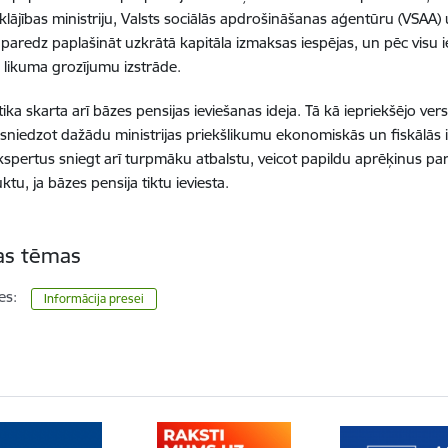
klājības ministriju, Valsts sociālās apdrošināšanas aģentūru (VSAA)
 paredz paplašināt uzkrātā kapitāla izmaksas iespējas, un pēc visu i
u likuma grozījumu izstrāde.
tika skarta arī bāzes pensijas ieviešanas ideja. Tā kā iepriekšējo vers
a, sniedzot dažādu ministrijas priekšlikumu ekonomiskās un fiskālās 
spertus sniegt arī turpmāku atbalstu, veicot papildu aprēķinus pa
tu, ja bāzes pensija tiktu ieviesta.
tas tēmas
es:
Informācija presei