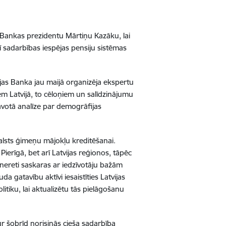
as Bankas prezidentu Mārtiņu Kazāku, lai
ī sadarbības iespējas pensiju sistēmas
ijas Banka jau maijā organizēja ekspertu
m Latvijā, to cēloņiem un salīdzinājumu
tavotā analīze par demogrāfijas
balsts ģimeņu mājokļu kreditēšanai.
erīgā, bet arī Latvijas reģionos, tāpēc
s nereti saskaras ar iedzīvotāju bažām
 gatavību aktīvi iesaistīties Latvijas
tiku, lai aktualizētu tās pielāgošanu
ur šobrīd norisinās cieša sadarbība