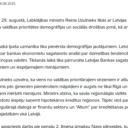
29.08.2025.
, 29. augustā, Labklājības ministrs Reinis Uzulnieks tikās ar Latvij
 valdības prioritātes demogrāfijas un sociālās drošības jomā, kā ar
laikā īpaša uzmanība tika pievērsta demogrāfijas jautājumiem. Latv
 par bankas ekonomistu sagatavoto analīzi par dzimstības tendencē
Eiropas valstīm. Tikšanās laikā tika pārrunāta Latvijas Bankas saga
umiem un iespējamajiem risinājumiem.
ulnieks uzsvēra, ka viens no valdības prioritārajiem virzieniem ir at
ums pēc ģimenēm piemērotiem mājokļiem ir augsts ne tikai Rīgā un Pi
ami mērķēti risinājumi. Ministrs atzina, ka savās reģionālajās vizītē
ežoto iespēju saņemt hipotekāros kredītus reģionos. Tāpēc viņš pauda
gulārajā dialogā ar finanšu sektoru un “Altum” par kreditēšanas poli
jadzībām visā Latvijā.
a apspriests darbs pie pensiju 2. līmeņa izmaksu fāzes pilnveides, k