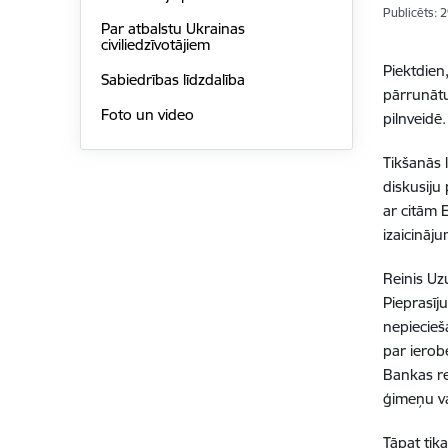
Publicēts: 
Par atbalstu Ukrainas
civiliedzīvotājiem
Piektdien
Sabiedrības līdzdalība
pārrunātu
Foto un video
pilnveidē.
Tikšanās 
diskusiju
ar citām 
izaicināj
Reinis Uz
Pieprasīj
nepiecieš
par ierob
Bankas re
ģimeņu va
Tāpat tik