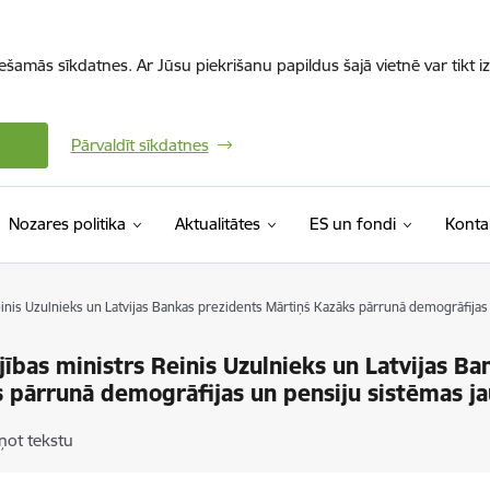
iešamās sīkdatnes. Ar Jūsu piekrišanu papildus šajā vietnē var tikt i
Pārvaldīt sīkdatnes
Nozares politika
Aktualitātes
ES un fondi
Konta
einis Uzulnieks un Latvijas Bankas prezidents Mārtiņš Kazāks pārrunā demogrāfija
jības ministrs Reinis Uzulnieks un Latvijas B
 pārrunā demogrāfijas un pensiju sistēmas j
ņot tekstu