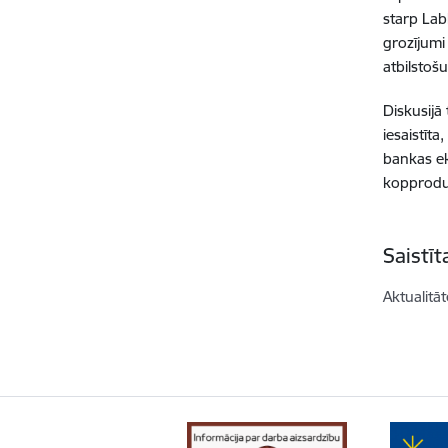
starp Lab
grozījumi
atbilstoš
Diskusijā 
iesaistīt
bankas ek
kopproduk
Saistī
Aktualitāt