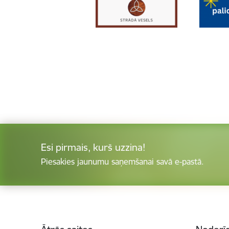
Esi pirmais, kurš uzzina!
Piesakies jaunumu saņemšanai savā e-pastā.
Kājene