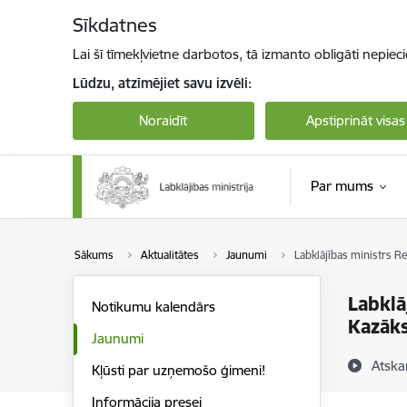
Pāriet uz lapas saturu
Sīkdatnes
Lai šī tīmekļvietne darbotos, tā izmanto obligāti nepiec
Lūdzu, atzīmējiet savu izvēli:
Noraidīt
Apstiprināt visas
Par mums
Sākums
Aktualitātes
Jaunumi
Labklājības ministrs R
Labklā
Notikumu kalendārs
Kazāks
Jaunumi
Atska
Kļūsti par uzņemošo ģimeni!
Informācija presei