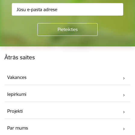
Kājene
Ātrās saites
Vakances
Iepirkumi
Projekti
Par mums