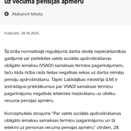
uz vecuma pensijas apmēru
Atskaņot tekstu
Publicēts: 28.10.2025.
Šā brīža normatīvajā regulējumā darba devēji nepieciešamības
gadījumā var pieteikties valsts sociālās apdrošināšanas
obligāto iemaksu (VSAOI) samaksas termiņa pagarinājumam,
taču šāda rīcība rada tiešas negatīvas sekas uz darba ņēmēju
pensiju apdrošināšanu. Tāpēc Labklājības ministrija (LM) ir
izstrādājusi priekšlikumus par VSAOI samaksas termiņu
pagarinājumu negatīvās ietekmes mazināšanu uz cilvēku
vecuma pensijas apmēru.
Konceptuālais ziņojums “Par valsts sociālās apdrošināšanas
obligāto iemaksu samaksas termiņu pagarinājumu un tā
ietekmi uz personas vecuma pensijas apmēru” otrdien, 28.