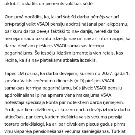
oktobrī, izskatīts un pieņemts valdības sēdē.
Ziņojumā norādīts, ka, l
ai arī šobrīd darba ņēmējs var arī
brīvprātīgi veikt VSAOI pensiju apdrošināšanai par laikposmu,
par kuru darba devējs faktiski to nav darījis, nereti darba
ņēmējam šādu uzkrātu līdzekļu nav un nav arī informācijas, ka
darba devējam piešķirts VSAOI samaksas termiņa
pagarinājums. Šo iespēju līdz šim izmantoja vien retais, kas
liecina, ka šis nav pietiekams atbalsta līdzeklis.
Tāpēc LM rosina, ka darba devējiem, kuriem no 2027. gada 1.
janvāra Valsts ieņēmumu dienests (VID) piešķirs VSAOI
samaksas termiņa pagarinājumu, būs jāveic VSAOI pensiju
apdrošināšanai pilnā apmērā vienā maksājumā VSAA
noteiktajā speciālajā kontā par noteiktiem darba ņēmējiem.
Proti, par tiem cilvēkiem, ar kuriem darba devējs izbeidz darba
attiecības, par tiem, kuriem piešķirta valsts vecuma pensija,
tostarp priekšlaicīgi, kā arī par cilvēkiem piecus gadus pirms
viņu vispārējā pensionēšanās vecuma sasniegšanas.
Turklāt,