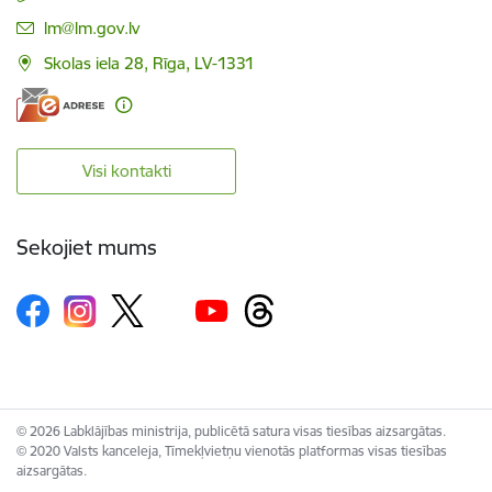
E-pasts:
lm@lm.gov.lv
Skolas iela 28, Rīga, LV-1331
Visi kontakti
Sekojiet mums
© 2026 Labklājības ministrija, publicētā satura visas tiesības aizsargātas.
© 2020 Valsts kanceleja, Tīmekļvietņu vienotās platformas visas tiesības
aizsargātas.