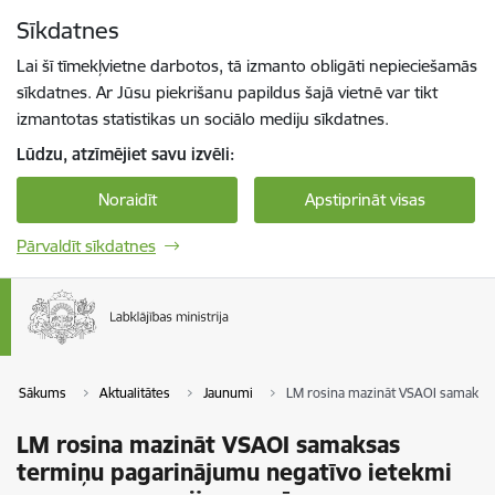
Pāriet uz lapas saturu
Sīkdatnes
Spied
lai meklētu
Enter
Lai šī tīmekļvietne darbotos, tā izmanto obligāti nepieciešamās
sīkdatnes. Ar Jūsu piekrišanu papildus šajā vietnē var tikt
izmantotas statistikas un sociālo mediju sīkdatnes.
Lūdzu, atzīmējiet savu izvēli:
Noraidīt
Apstiprināt visas
Pārvaldīt sīkdatnes
Sākums
Aktualitātes
Jaunumi
LM rosina mazināt VSAOI samaksas
LM rosina mazināt VSAOI samaksas
termiņu pagarinājumu negatīvo ietekmi