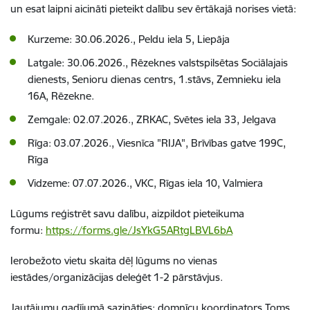
un esat laipni aicināti pieteikt dalību sev ērtākajā norises vietā:
Kurzeme: 30.06.2026., Peldu iela 5, Liepāja
Latgale: 30.06.2026., Rēzeknes valstspilsētas Sociālajais
dienests, Senioru dienas centrs, 1.stāvs, Zemnieku iela
16A, Rēzekne.
Zemgale: 02.07.2026., ZRKAC, Svētes iela 33, Jelgava
Rīga: 03.07.2026., Viesnīca "RIJA", Brīvības gatve 199C,
Rīga
Vidzeme: 07.07.2026., VKC, Rīgas iela 10, Valmiera
Lūgums reģistrēt savu dalību, aizpildot pieteikuma
formu:
https://forms.gle/JsYkG5ARtgLBVL6bA
Ierobežoto vietu skaita dēļ lūgums no vienas
iestādes/organizācijas deleģēt 1-2 pārstāvjus.
Jautājumu gadījumā sazināties: domnīcu koordinators Toms