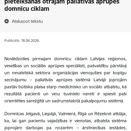
pieteikšanās otrajam paliatīvās aprūpes
domnīcu ciklam
Atskaņot tekstu
Publicēts: 18.06.2026.
Noslēdzoties pirmajam domnīcu ciklam Latvijas reģionos,
veselības un sociālās aprūpes speciālisti, pašvaldību pārstāvji
un nevalstiskā sektora organizācijas vienojušies par kopīgu
secinājumu – paliatīvās aprūpes sistēmā Latvijā joprojām
pastāv būtiska plaisa starp medicīnisko un sociālo atbalstu, kā
rezultātā pacienti un viņu tuvinieki nereti ir spiesti paši
orientēties sarežģītā un sadrumstalotā pakalpojumu sistēmā.
Domnīcas Jelgavā, Liepājā, Valmierā, Rīgā un Rēzeknē atklāja,
ka, lai gan pacientu vajadzības ir vienotas, atbalsta sistēma
joprojām darbojas pa nozarēm – ārstniecības iestādes,