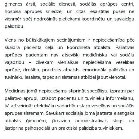
ģimenes ārsti, sociālie dienesti, sociālās aprūpes centri,
hospisa aprūpes sniedzēji un citas iesaistītās puses ne
vienmēr spēj nodrošināt pietiekami koordinētu un savlaicīgu
palīdzību.
Viens no būtiskākajiem secinājumiem ir nepieciešamība pēc
skaidra pacienta ceļa un koordinēta atbalsta. Paliatīvās
aprūpes pacientam nav atsevišķi medicīnisku vai sociālu
vajadzību – cilvēkam vienlaikus nepieciešama veselības
aprūpe, drošība, praktisks atbalsts, emocionāla palīdzība un
tuvinieku iesaiste, tāpēc arī sistēmas atbildei jābūt vienotai.
Medicīnas jomā nepieciešams stiprināt speciālistu izpratni par
paliatīvo aprūpi, uzlabot pacientu un tuvinieku informēšanu,
kā arī veicināt efektīvāku sadarbību starp veselības un sociālās
aprūpes sistēmām. Savukārt sociālajā jomā jāattīsta elastīgāks
atbalsts ģimenēm, jāmazina administratīvais slogs un
jāstiprina psihosociālā un praktiskā palīdzība tuviniekiem.