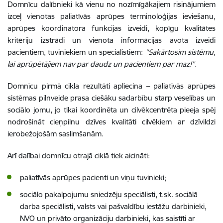
Domnīcu dalībnieki kā vienu no nozīmīgākajiem risinājumiem
izceļ vienotas paliatīvās aprūpes terminoloģijas ieviešanu,
aprūpes koordinatora funkcijas izveidi, kopīgu kvalitātes
kritēriju izstrādi un vienota informācijas avota izveidi
pacientiem, tuviniekiem un speciālistiem:
“Sakārtosim sistēmu,
lai aprūpētājiem nav par daudz un pacientiem par maz!”.
Domnīcu pirmā cikla rezultāti apliecina – paliatīvās aprūpes
sistēmas pilnveide prasa ciešāku sadarbību starp veselības un
sociālo jomu, jo tikai koordinēta un cilvēkcentrēta pieeja spēj
nodrošināt cieņpilnu dzīves kvalitāti cilvēkiem ar dzīvildzi
ierobežojošām saslimšanām.
Arī dalībai domnīcu otrajā ciklā tiek aicināti:
paliatīvās aprūpes pacienti un viņu tuvinieki;
sociālo pakalpojumu sniedzēju speciālisti, t.sk. sociālā
darba speciālisti, valsts vai pašvaldību iestāžu darbinieki,
NVO un privāto organizāciju darbinieki, kas saistīti ar