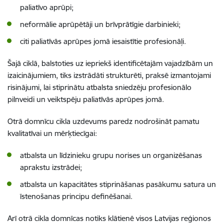
paliatīvo aprūpi;
neformālie aprūpētāji un brīvprātīgie darbinieki;
citi paliatīvās aprūpes jomā iesaistītie profesionāļi.
Šajā ciklā, balstoties uz iepriekš identificētajām vajadzībām un
izaicinājumiem, tiks izstrādāti strukturēti, praksē izmantojami
risinājumi, lai stiprinātu atbalsta sniedzēju profesionālo
pilnveidi un veiktspēju paliatīvās aprūpes jomā.
Otrā domnīcu cikla uzdevums paredz nodrošināt pamatu
kvalitatīvai un mērķtiecīgai:
atbalsta un līdzinieku grupu norises un organizēšanas
aprakstu izstrādei;
atbalsta un kapacitātes stiprināšanas pasākumu satura un
īstenošanas principu definēšanai.
Arī otrā cikla domnīcas notiks klātienē visos Latvijas reģionos