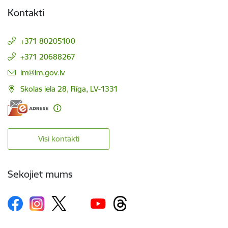
Kontakti
+371 80205100
+371 20688267
E-pasts:
lm@lm.gov.lv
Skolas iela 28, Rīga, LV-1331
Visi kontakti
Sekojiet mums