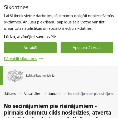
Pāriet uz lapas saturu
Sīkdatnes
Spied
lai meklētu
Enter
Lai šī tīmekļvietne darbotos, tā izmanto obligāti nepieciešamās
sīkdatnes. Ar Jūsu piekrišanu papildus šajā vietnē var tikt
izmantotas statistikas un sociālo mediju sīkdatnes.
Lūdzu, atzīmējiet savu izvēli:
Noraidīt
Apstiprināt visas
Pārvaldīt sīkdatnes
Sākums
Aktualitātes
Jaunumi
No secinājumiem pie risinājumiem 
No secinājumiem pie risinājumiem -
pirmais domnīcu cikls noslēdzies, atvērta