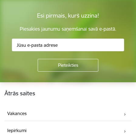
Esi pirmais, kurš uzzina!
Piesakies jaunumu saņemšanai savā e-pastā.
Kājene
Ātrās saites
Vakances
Iepirkumi