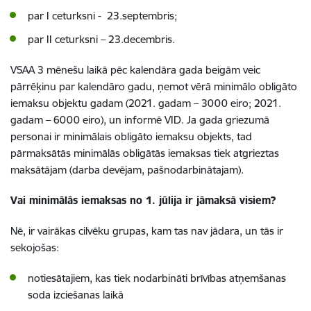
par I ceturksni - 23.septembris;
par II ceturksni – 23.decembris.
VSAA 3 mēnešu laikā pēc kalendāra gada beigām veic
pārrēķinu par kalendāro gadu, ņemot vērā minimālo obligāto
iemaksu objektu gadam (2021. gadam – 3000 eiro; 2021.
gadam – 6000 eiro), un informē VID. Ja gada griezumā
personai ir minimālais obligāto iemaksu objekts, tad
pārmaksātās minimālās obligātās iemaksas tiek atgrieztas
maksātājam (darba devējam, pašnodarbinātajam).
Vai minimālās iemaksas no 1. jūlija ir jāmaksā visiem?
Nē, ir vairākas cilvēku grupas, kam tas nav jādara, un tās ir
sekojošas:
notiesātajiem, kas tiek nodarbināti brīvības atņemšanas
soda izciešanas laikā