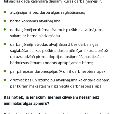
taksācijas gada kalendāra dienām, kurās darba ņēmējs ir:
atvaļinājumā bez darba algas saglabāšanas;
bērna kopšanas atvaļinājumā;
darba ņēmējam (bērna tēvam) ir piešķirts atvaļinājums
sakarā ar bērna piedzimšanu
darba ņēmējs atrodas atvaļinājumā bez darba algas
saglabāšanas, kas piešķirts darba ņēmējam, kura aprūpē
un uzraudzībā pirms adopcijas apstiprināšanas tiesā ar
bāriņtiesas lēmumu nodots aprūpējamais bērns;
par pārejošas darbnespējas (A un B darbnespējas lapa);
grūtniecības un dzemdību atvaļinājuma kalendāra dienām,
par kurām maksātājam ir izsniegta darbnespējas lapa.
Kas notiek, ja ienākumi mēnesī cilvēkam nesasniedz
minimālās algas apmēru?