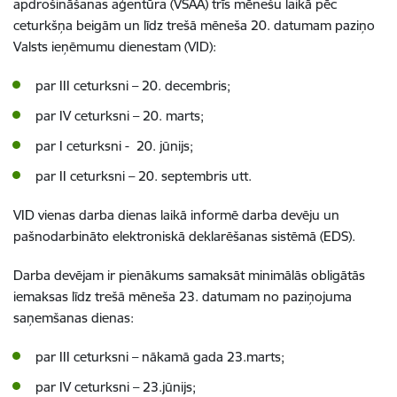
apdrošināšanas aģentūra (VSAA) trīs mēnešu laikā pēc
ceturkšņa beigām un līdz trešā mēneša 20. datumam paziņo
Valsts ieņēmumu dienestam (VID):
par III ceturksni – 20. decembris;
par IV ceturksni – 20. marts;
par I ceturksni - 20. jūnijs;
par II ceturksni – 20. septembris utt.
VID vienas darba dienas laikā informē darba devēju un
pašnodarbināto elektroniskā deklarēšanas sistēmā (EDS).
Darba devējam ir pienākums samaksāt minimālās obligātās
iemaksas līdz trešā mēneša 23. datumam no paziņojuma
saņemšanas dienas:
par III ceturksni – nākamā gada 23.marts;
par IV ceturksni – 23.jūnijs;