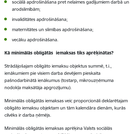
sociālā apdrošināšana pret nelaimes gadījumiem darbā un
arodslimībām;
invaliditātes apdrošināšana;
maternitātes un slimības apdrošināšana;
vecāku apdrošināšana.
Kā minimālās obligātās iemaksas tiks aprēķinātas?
Strādājošajam obligāto iemaksu objektus summē, t.i.,
ienākumiem pie visiem darba devējiem pieskaita
pašnodarbinātā ienākumus (tostarp, mikrouzņēmuma
nodokļa maksātāja apgrozījumu).
Minimālās obligātās iemaksas veic proporcionāli deklarētajam
obligāto iemaksu objektam un tām kalendāra dienām, kurās
cilvēks ir darba ņēmējs.
Minimālās obligātās iemaksas aprēķina Valsts sociālās