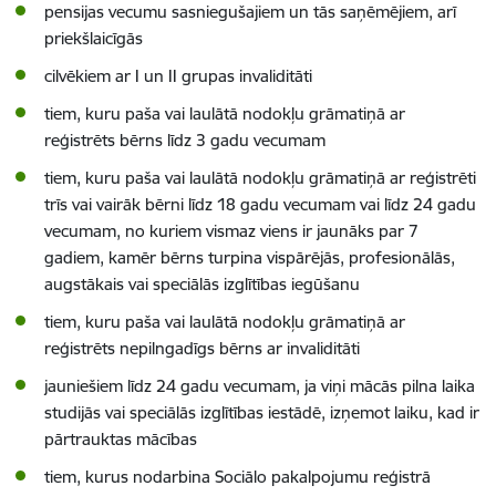
pensijas vecumu sasniegušajiem un tās saņēmējiem, arī
priekšlaicīgās
cilvēkiem ar I un II grupas invaliditāti
tiem, kuru paša vai laulātā nodokļu grāmatiņā ar
reģistrēts bērns līdz 3 gadu vecumam
tiem, kuru paša vai laulātā nodokļu grāmatiņā ar reģistrēti
trīs vai vairāk bērni līdz 18 gadu vecumam vai līdz 24 gadu
vecumam, no kuriem vismaz viens ir jaunāks par 7
gadiem, kamēr bērns turpina vispārējās, profesionālās,
augstākais vai speciālās izglītības iegūšanu
tiem, kuru paša vai laulātā nodokļu grāmatiņā ar
reģistrēts nepilngadīgs bērns ar invaliditāti
jauniešiem līdz 24 gadu vecumam, ja viņi mācās pilna laika
studijās vai speciālās izglītības iestādē, izņemot laiku, kad ir
pārtrauktas mācības
tiem, kurus nodarbina Sociālo pakalpojumu reģistrā