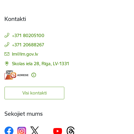
Kontakti
+371 80205100
+371 20688267
E-pasts:
lm@lm.gov.lv
Skolas iela 28, Rīga, LV-1331
Visi kontakti
Sekojiet mums