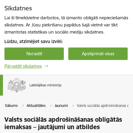
Pāriet uz lapas saturu
Sīkdatnes
Spied
lai meklētu
Enter
Lai šī tīmekļvietne darbotos, tā izmanto obligāti nepieciešamās
sīkdatnes. Ar Jūsu piekrišanu papildus šajā vietnē var tikt
izmantotas statistikas un sociālo mediju sīkdatnes.
Lūdzu, atzīmējiet savu izvēli:
Noraidīt
Apstiprināt visas
Pārvaldīt sīkdatnes
Sākums
Aktualitātes
Jaunumi
Valsts sociālās apdrošināšanas obl
Valsts sociālās apdrošināšanas obligātās
iemaksas – jautājumi un atbildes