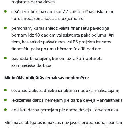
reģistrēts darba devējs
cilvēkiem, kuri pakļauti sociālās atstumtības riskam un
kurus nodarbina sociālais uzņēmums
personām, kuras sniedz valsts finansētu pavadoņa
bērnam līdz 18 gadiem vai asistenta pakalpojumu. Arī
tiem, kas sniedz pašvaldības vai ES projekta ietvaros
finansētu pakalpojumu bērnam līdz 18 gadiem
pašnodarbinātajiem, kuriem uz laiku ir apturēta
saimnieciskā darbība
Minimālās obligātās iemaksas nepiemēro
:
sezonas laukstrādnieku ienākuma nodokļa maksātājam;
iekšzemes darba ņēmējam pie darba devēja – ārvalstnieka;
ārvalstu darba ņēmējam pie darba devēja – ārvalstnieka.
Minimālās obligātās iemaksas nav jāveic proporcionāli par tām