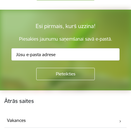
Esi pirmais, kurš uzzina!
Piesakies jaunumu saņemšanai savā e-pastā.
Kājene
Ātrās saites
Vakances