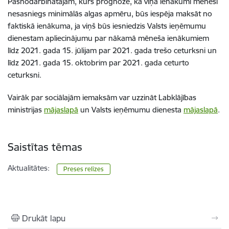
Pašnodarbinātajam, kurš prognozē, ka viņa ienākumi mēnesī
nesasniegs minimālās algas apmēru, būs iespēja maksāt no
faktiskā ienākuma, ja viņš būs iesniedzis Valsts ieņēmumu
dienestam apliecinājumu par nākamā mēneša ienākumiem
līdz 2021. gada 15. jūlijam par 2021. gada trešo ceturksni un
līdz 2021. gada 15. oktobrim par 2021. gada ceturto
ceturksni.
Vairāk par sociālajām iemaksām var uzzināt Labklājības
ministrijas
mājaslapā
un Valsts ieņēmumu dienesta
mājaslapā
.
Saistītas tēmas
Aktualitātes:
Preses relīzes
Drukāt lapu