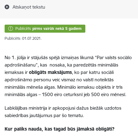
Atskaņot tekstu
Publicēts
pirms vairāk nekā 5 gadiem
Publicēts: 01.07.2021.
No 1. jūlija ir stājušās spējā izmaiņas likumā “Par valsts sociālo
apdrošināšanu”, kas nosaka, ka paredzētās minimālās
iemaksas ir
obligāts maksājums
, ko par katru sociāli
apdrošināmo personu veic vismaz no valstī noteiktās
minimālās mēneša algas. Minimālo iemaksu objekts ir trīs
minimālās algas – 1500 eiro ceturksnī jeb 500 eiro mēnesī.
Labklājības ministrija ir apkopojusi dažus biežāk uzdotos
sabiedrības jautājumus par šo tematu.
Kur paliks nauda, kas tagad būs jāmaksā obligāti?