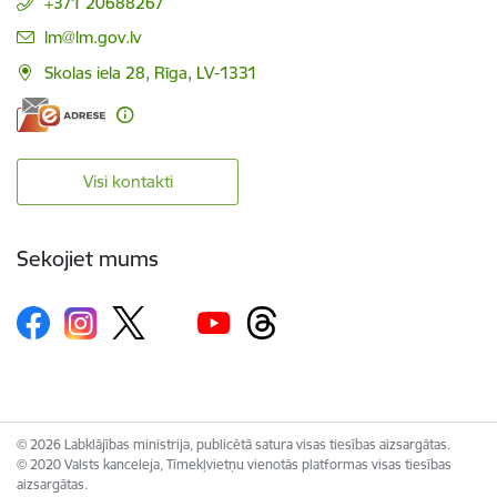
+371 20688267
E-pasts:
lm@lm.gov.lv
Skolas iela 28, Rīga, LV-1331
Visi kontakti
Sekojiet mums
© 2026 Labklājības ministrija, publicētā satura visas tiesības aizsargātas.
© 2020 Valsts kanceleja, Tīmekļvietņu vienotās platformas visas tiesības
aizsargātas.