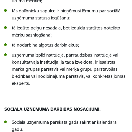
likuma mērķim;
tās dalībnieku sapulce ir pieņēmusi lēmumu par sociālā
uzņēmuma statusa iegūšanu;
tā iegūto peļņu nesadala, bet iegulda statūtos noteikto
mērķu sasniegšanai;
tā nodarbina algotus darbiniekus;
uzņēmuma izpildinstitūcijā, pārraudzības institūcijā vai
konsultatīvajā institūcijā, ja tāda izveidota, ir iesaistīts
mērķa grupas pārstāvis vai mērķa grupu pārstāvošas
biedrības vai nodibinājuma pārstāvis, vai konkrētās jomas
eksperts.
SOCIĀLĀ UZŅĒMUMA DARBĪBAS NOSACĪJUMI.
Sociālā uzņēmuma pārskata gads sakrīt ar kalendāra
gadu.