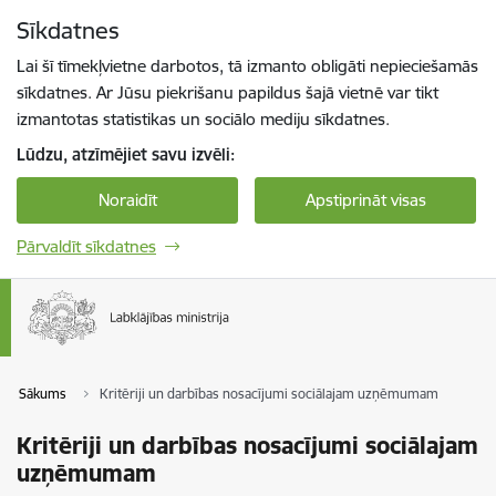
Pāriet uz lapas saturu
Sīkdatnes
Spied
lai meklētu
Enter
Lai šī tīmekļvietne darbotos, tā izmanto obligāti nepieciešamās
sīkdatnes. Ar Jūsu piekrišanu papildus šajā vietnē var tikt
izmantotas statistikas un sociālo mediju sīkdatnes.
Lūdzu, atzīmējiet savu izvēli:
Noraidīt
Apstiprināt visas
Pārvaldīt sīkdatnes
Sākums
Kritēriji un darbības nosacījumi sociālajam uzņēmumam
Kritēriji un darbības nosacījumi sociālajam
uzņēmumam