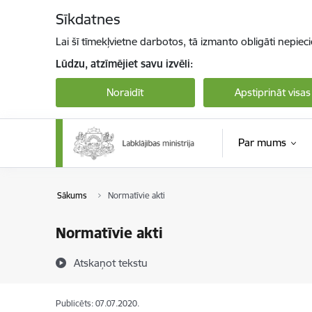
Pāriet uz lapas saturu
Sīkdatnes
Lai šī tīmekļvietne darbotos, tā izmanto obligāti nepiec
Lūdzu, atzīmējiet savu izvēli:
Noraidīt
Apstiprināt visas
Par mums
Sākums
Normatīvie akti
Normatīvie akti
Atskaņot tekstu
Publicēts: 07.07.2020.