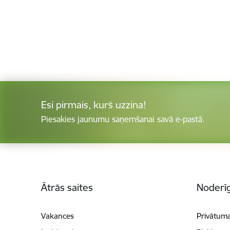
Esi pirmais, kurš uzzina!
Piesakies jaunumu saņemšanai savā e-pastā.
Kājene
Ātrās saites
Noderīg
Vakances
Privātuma