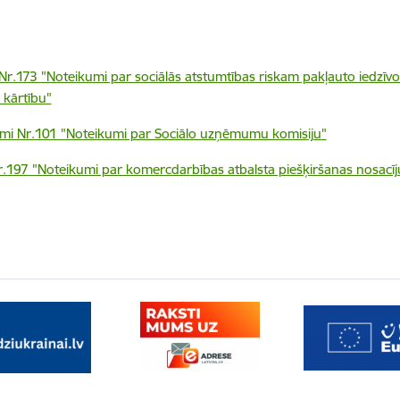
 Nr.173 "Noteikumi par sociālās atstumtības riskam pakļauto iedz
 kārtību"
umi Nr.101 "Noteikumi par Sociālo uzņēmumu komisiju"
 Nr.197 "Noteikumi par komercdarbības atbalsta piešķiršanas nosa