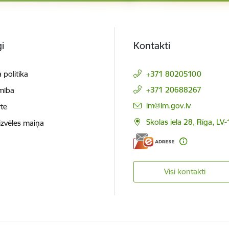
i
Kontakti
 politika
+371 80205100
+371 20688267
mība
E-pasts:
lm@lm.gov.lv
te
Skolas iela 28, Rīga, LV
izvēles maiņa
Visi kontakti