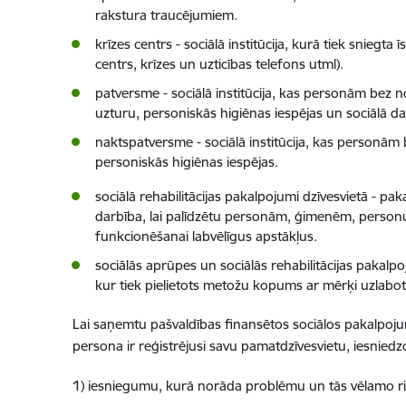
rakstura traucējumiem.
krīzes centrs - sociālā institūcija, kurā tiek sniegt
centrs, krīzes un uzticības telefons utml).
patversme - sociālā institūcija, kas personām bez n
uzturu, personiskās higiēnas iespējas un sociālā d
naktspatversme - sociālā institūcija, kas personām
personiskās higiēnas iespējas.
sociālā rehabilitācijas pakalpojumi dzīvesvietā - pak
darbība, lai palīdzētu personām, ģimenēm, personu 
funkcionēšanai labvēlīgus apstākļus.
sociālās aprūpes un sociālās rehabilitācijas pakalp
kur tiek pielietots metožu kopums ar mērķi uzlab
Lai saņemtu pašvaldības finansētos sociālos pakalpojumu
persona ir reģistrējusi savu pamatdzīvesvietu, iesnie
1) iesniegumu, kurā norāda problēmu un tās vēlamo r