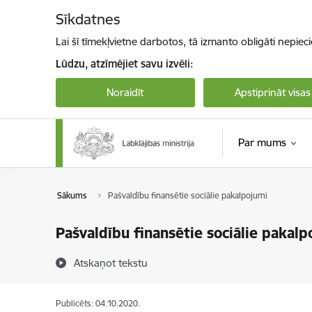
Pāriet uz lapas saturu
Sīkdatnes
Lai šī tīmekļvietne darbotos, tā izmanto obligāti nepiec
Lūdzu, atzīmējiet savu izvēli:
Noraidīt
Apstiprināt visas
Par mums
Sākums
Pašvaldību finansētie sociālie pakalpojumi
Pašvaldību finansētie sociālie pakalp
Atskaņot tekstu
Publicēts: 04.10.2020.