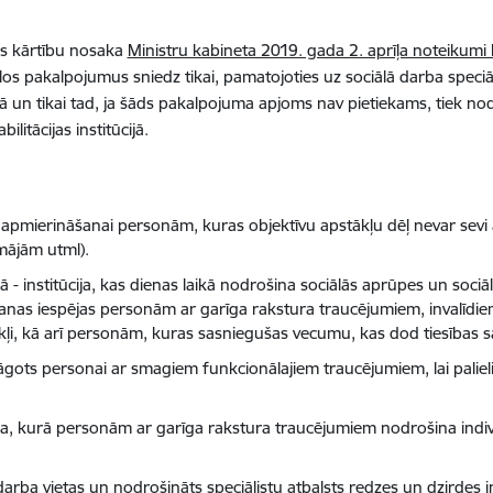
as kārtību nosaka
Ministru kabineta 2019. gada 2. aprīļa noteikumi
ālos pakalpojumus sniedz tikai, pamatojoties uz sociālā darba speciāl
ā un tikai tad, ja šāds pakalpojuma apjoms nav pietiekams, tiek no
litācijas institūcijā.
pmierināšanai personām, kuras objektīvu apstākļu dēļ nevar sevi a
mājām utml).
ā - institūcija, kas dienas laikā nodrošina sociālās aprūpes un sociā
adīšanas iespējas personām ar garīga rakstura traucējumiem, invalī
tākļi, kā arī personām, kuras sasniegušas vecumu, kas dod tiesības 
 pielāgots personai ar smagiem funkcionālajiem traucējumiem, lai pali
 māja, kurā personām ar garīga rakstura traucējumiem nodrošina indi
 darba vietas un nodrošināts speciālistu atbalsts redzes un dzirdes 