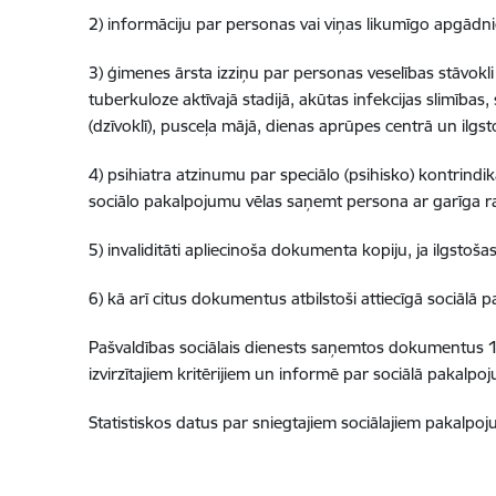
2) informāciju par personas vai viņas likumīgo apgād
3) ģimenes ārsta izziņu par personas veselības stāvok
tuberkuloze aktīvajā stadijā, akūtas infekcijas slimība
(dzīvoklī), pusceļa mājā, dienas aprūpes centrā un ilgsto
4) psihiatra atzinumu par speciālo (psihisko) kontrind
sociālo pakalpojumu vēlas saņemt persona ar garīga ra
5) invaliditāti apliecinoša dokumenta kopiju, ja ilgstoš
6) kā arī citus dokumentus atbilstoši attiecīgā sociālā
Pašvaldības sociālais dienests saņemtos dokumentus 
izvirzītajiem kritērijiem un informē par sociālā pakalpo
Statistiskos datus par sniegtajiem sociālajiem pakalp