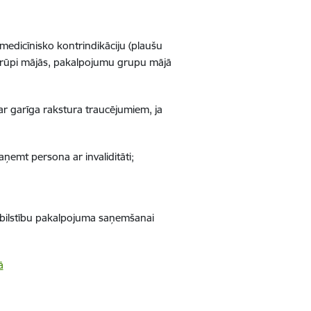
medicīnisko kontrindikāciju (plaušu
 aprūpi mājās, pakalpojumu grupu mājā
r garīga rakstura traucēju­miem, ja
aņemt persona ar invaliditāti;
tbilstību pakalpojuma saņemšanai
ā