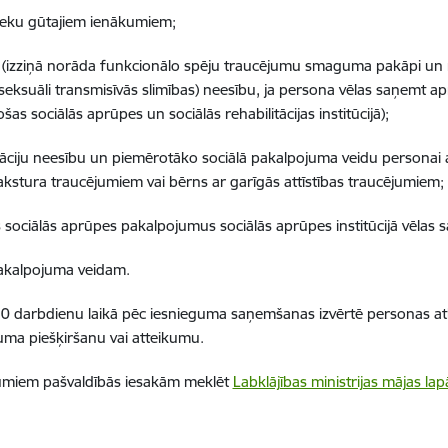
nieku gūtajiem ienākumiem;
li (izziņā norāda funkcionālo spēju traucējumu smaguma pakāpi un 
s, seksuāli transmisīvās slimības) neesību, ja persona vēlas saņemt
šas sociālās aprūpes un sociālās rehabilitācijas institūcijā);
ikāciju neesību un piemērotāko sociālā pakalpojuma veidu personai a
kstura traucējumiem vai bērns ar garīgās attīstības traucējumiem;
as sociālās aprūpes pakalpojumus sociālās aprūpes institūcijā vēlas s
 pakalpojuma veidam.
10 darbdienu laikā pēc iesnieguma saņemšanas izvērtē personas a
juma piešķiršanu vai atteikumu.
ojumiem pašvaldībās iesakām meklēt
Labklājības ministrijas mājas lap