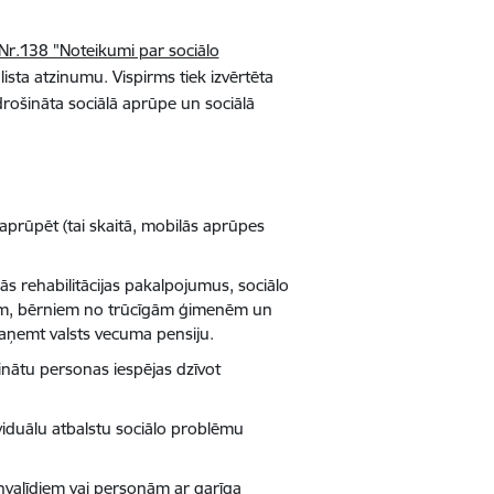
 Nr.138 "Noteikumi par sociālo
ista atzinumu. Vispirms tiek izvērtēta
drošināta sociālā aprūpe un sociālā
prūpēt (tai skaitā, mobilās aprūpes
lās rehabilitācijas pakalpojumus, sociālo
diem, bērniem no trūcīgām ģimenēm un
saņemt valsts vecuma pensiju.
elinātu personas iespējas dzīvot
viduālu atbalstu sociālo problēmu
invalīdiem vai personām ar garīga