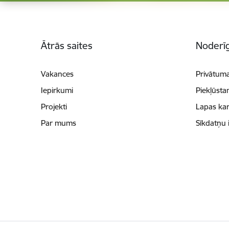
Kājene
Ātrās saites
Noderīg
Vakances
Privātuma
Iepirkumi
Piekļūsta
Projekti
Lapas kar
Par mums
Sīkdatņu 