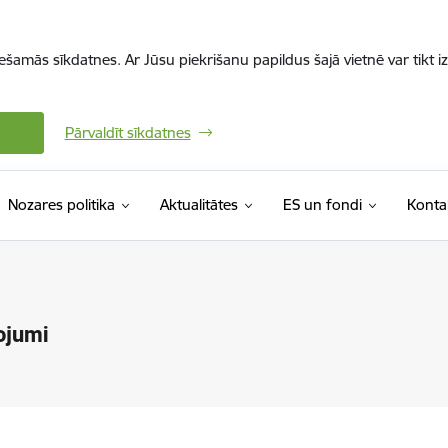
iešamās sīkdatnes. Ar Jūsu piekrišanu papildus šajā vietnē var tikt i
Pārvaldīt sīkdatnes
Nozares politika
Aktualitātes
ES un fondi
Konta
ojumi