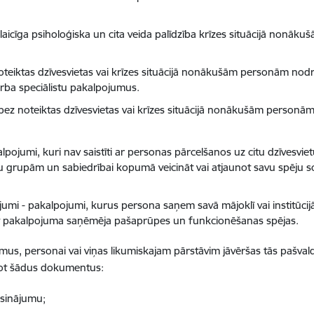
a īslaicīga psiholoģiska un cita veida palīdzība krīzes situācijā nonā
oteiktas dzīvesvietas vai krīzes situācijā nonākušām personām nodro
arba speciālistu pakalpojumus.
 bez noteiktas dzīvesvietas vai krīzes situācijā nonākušām personā
alpojumi, kuri nav saistīti ar personas pārcelšanos uz citu dzīvesvie
grupām un sabiedrībai kopumā veicināt vai atjaunot savu spēju sociā
ojumi - pakalpojumi, kurus persona saņem savā mājoklī vai institūcij
ot pakalpojuma saņēmēja pašaprūpes un funkcionēšanas spējas.
s, personai vai viņas likumiskajam pārstāvim jāvēršas tās pašvaldīb
dzot šādus dokumentus:
isinājumu;