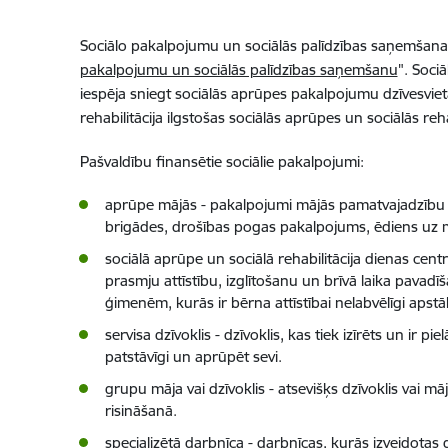
Sociālo pakalpojumu un sociālās palīdzības saņemšan
pakalpojumu un sociālās palīdzības saņemšanu
". Soci
iespēja sniegt sociālās aprūpes pakalpojumu dzīvesviet
rehabilitācija ilgstošas sociālās aprūpes un sociālās rehabi
Pašvaldību finansētie sociālie pakalpojumi:
aprūpe mājās - pakalpojumi mājās pamatvajadzību a
brigādes, drošības pogas pakalpojums, ēdiens uz 
sociālā aprūpe un sociālā rehabilitācija dienas centr
prasmju attīstību, izglītošanu un brīvā laika pav
ģimenēm, kurās ir bērna attīstībai nelabvēlīgi aps
servisa dzīvoklis - dzīvoklis, kas tiek izīrēts un ir
patstāvīgi un aprūpēt sevi.
grupu māja vai dzīvoklis - atsevišķs dzīvoklis vai
risināšanā.
specializētā darbnīca - darbnīcas, kurās izveidotas