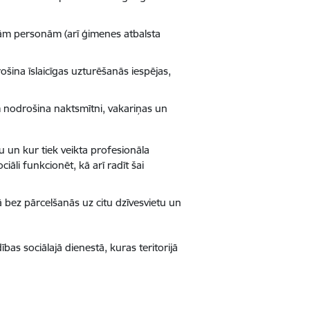
kušām personām (arī ģimenes atbalsta
šina īslaicīgas uzturēšanās iespējas,
m nodrošina naktsmītni, vakariņas un
tu un kur tiek veikta profesionāla
li funkcionēt, kā arī radīt šai
ā bez pārcelšanās uz citu dzīvesvietu un
as sociālajā dienestā, kuras teritorijā