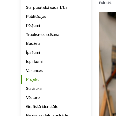
Publicēts: 
Starptautiskā sadarbība
Publikācijas
Pētījumi
Trauksmes celšana
Budžets
Īpašumi
Iepirkumi
Vakances
Projekti
Statistika
Vēsture
Grafiskā identitāte
Personas datu apstrāde