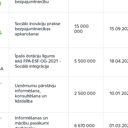
bezpajumtniecību
H
Sociālo inovāciju prakse
15 000
bezpajumtniecības
15.09.20
000
L
apkarošanai
Īpašs dotāciju līgums
iekš FPA-ESF-OG-2021 -
5 500 000
18.04.20
Sociālā integrācija
GA
-
Uzņēmumu pārstāvju
informēšana,
2 500 000
10.01.20
konsultēšana un
līdzdalība
-
Informēšanas un
mācību pasākumi
6 670 000
01.03.20