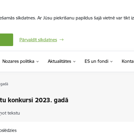
iešamās sīkdatnes. Ar Jūsu piekrišanu papildus šajā vietnē var tikt i
Pārvaldīt sīkdatnes
Nozares politika
Aktualitātes
ES un fondi
Konta
 gadā
tu konkursi 2023. gadā
ņot tekstu
oslēdzies