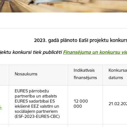
2023. gadā plānoto EaSI projektu konkur
ojektu konkursi tiek publicēti
Finansējuma un konkursu vi
Indikatīvais
Konkurs
Nosaukums
finansējums
datums
EURES pārrobežu
partnerība un atbalsts
EURES sadarbībai ES
12 000
21.02.20
iekšienē EEZ valstīm un
000
-
sociālajiem partneriem
(ESF-2023-EURES-CBC)