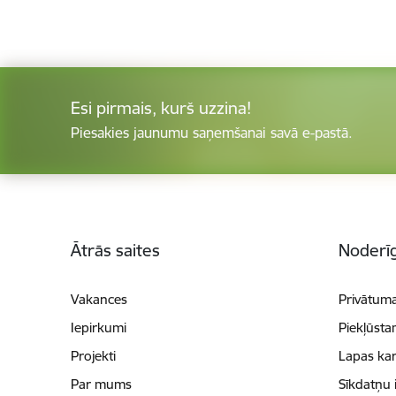
Esi pirmais, kurš uzzina!
Piesakies jaunumu saņemšanai savā e-pastā.
Kājene
Ātrās saites
Noderīg
Vakances
Privātuma
Iepirkumi
Piekļūsta
Projekti
Lapas kar
Par mums
Sīkdatņu 