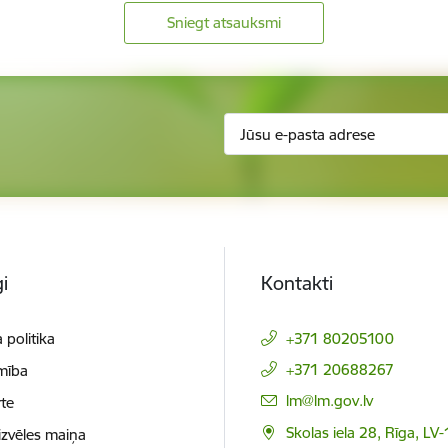
Sniegt atsauksmi
i
Kontakti
 politika
+371 80205100
+371 20688267
mība
E-pasts:
lm@lm.gov.lv
te
Skolas iela 28, Rīga, LV
izvēles maiņa