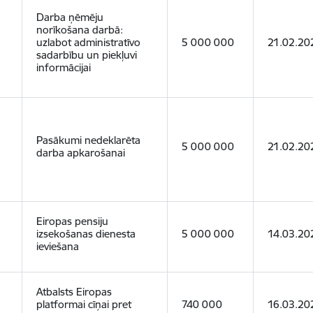
Darba ņēmēju
norīkošana darbā:
uzlabot administratīvo
5 000 000
21.02.20
sadarbību un piekļuvi
informācijai
Pasākumi nedeklarēta
5 000 000
21.02.20
darba apkarošanai
Eiropas pensiju
izsekošanas dienesta
5 000 000
14.03.20
ieviešana
Atbalsts Eiropas
platformai cīņai pret
740 000
16.03.20