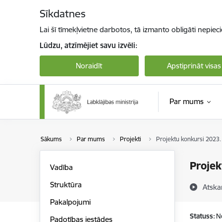
Pāriet uz lapas saturu
Sīkdatnes
Lai šī tīmekļvietne darbotos, tā izmanto obligāti nepiec
Lūdzu, atzīmējiet savu izvēli:
Noraidīt
Apstiprināt visas
Par mums
Sākums
Par mums
Projekti
Projektu konkursi 2023.
Projek
Vadība
Struktūra
Atska
Pakalpojumi
Statuss:
N
Padotības iestādes