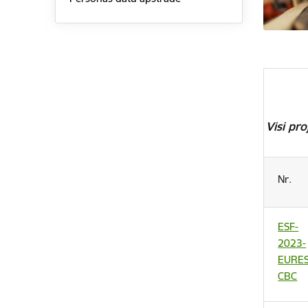
Visi pr
Nr.
ESF-
2023-
EURES
CBC