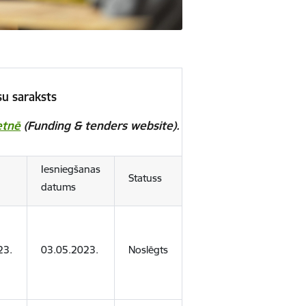
su saraksts
etnē
(Funding & tenders website).
a
Iesniegšanas
Statuss
datums
23.
03.05.2023.
Noslēgts