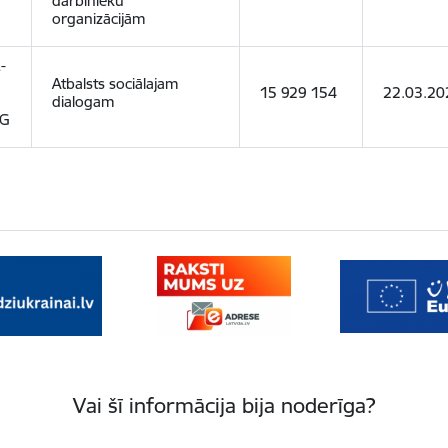
darbinieku
organizācijām
-
Atbalsts sociālajam
15 929 154
22.03.20
dialogam
OG
Vai šī informācija bija noderīga?