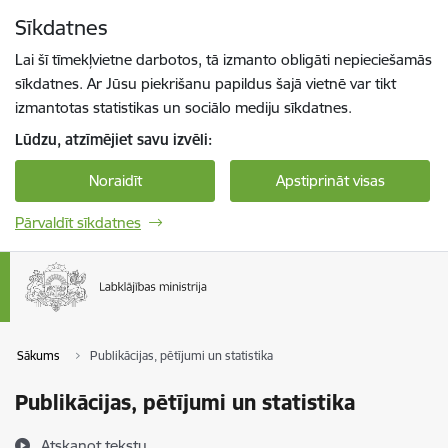
Pāriet uz lapas saturu
Sīkdatnes
Spied
lai meklētu
Enter
Lai šī tīmekļvietne darbotos, tā izmanto obligāti nepieciešamās
sīkdatnes. Ar Jūsu piekrišanu papildus šajā vietnē var tikt
izmantotas statistikas un sociālo mediju sīkdatnes.
Lūdzu, atzīmējiet savu izvēli:
Noraidīt
Apstiprināt visas
Pārvaldīt sīkdatnes
Sākums
Publikācijas, pētījumi un statistika
Publikācijas, pētījumi un statistika
Atskaņot tekstu