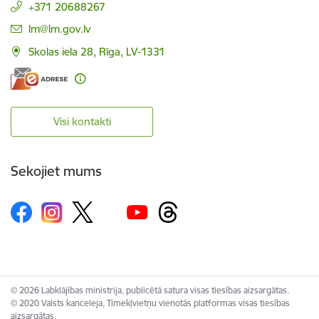
+371 20688267
E-pasts:
lm@lm.gov.lv
Skolas iela 28, Rīga, LV-1331
Visi kontakti
Sekojiet mums
© 2026 Labklājības ministrija, publicētā satura visas tiesības aizsargātas.
© 2020 Valsts kanceleja, Tīmekļvietņu vienotās platformas visas tiesības
aizsargātas.