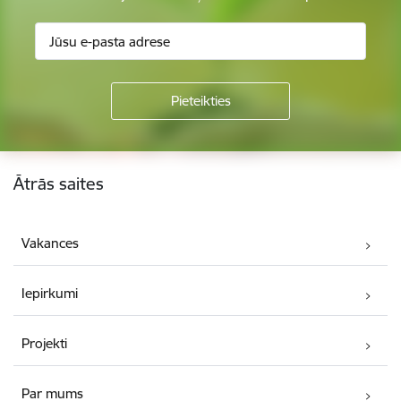
Kājene
Ātrās saites
Vakances
Iepirkumi
Projekti
Par mums