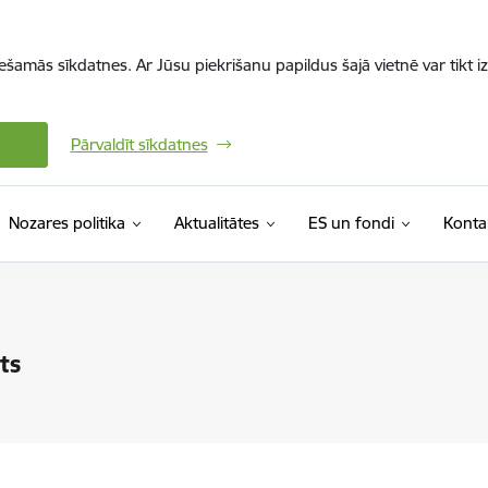
iešamās sīkdatnes. Ar Jūsu piekrišanu papildus šajā vietnē var tikt i
Pārvaldīt sīkdatnes
Nozares politika
Aktualitātes
ES un fondi
Konta
ts