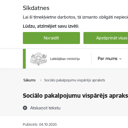
Pāriet uz lapas saturu
Sīkdatnes
Lai šī tīmekļvietne darbotos, tā izmanto obligāti nepiec
Lūdzu, atzīmējiet savu izvēli:
Noraidīt
Apstiprināt visas
Par mums
Sākums
Sociālo pakalpojumu vispārējs apraksts
Sociālo pakalpojumu vispārējs apraks
Atskaņot tekstu
Publicēts: 04.10.2020.