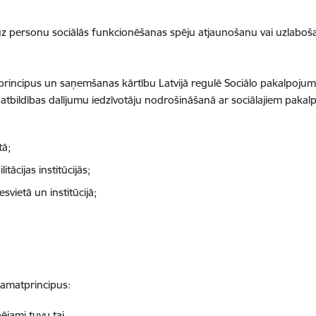
z personu sociālās funkcionēšanas spēju atjaunošanu vai uzlaboša
incipus un saņemšanas kārtību Latvijā regulē Sociālo pakalpojumu
 atbildības dalījumu iedzīvotāju nodrošināšanā ar sociālajiem pakal
tā;
tācijas institūcijās;
svietā un institūcijā;
pamatprincipus:
ējami tuvu tai,