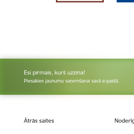
Esi pirmais, kurš uzzina!
Piesakies jaunumu saņemšanai savā e-pastā.
Kājene
Ātrās saites
Noderīg