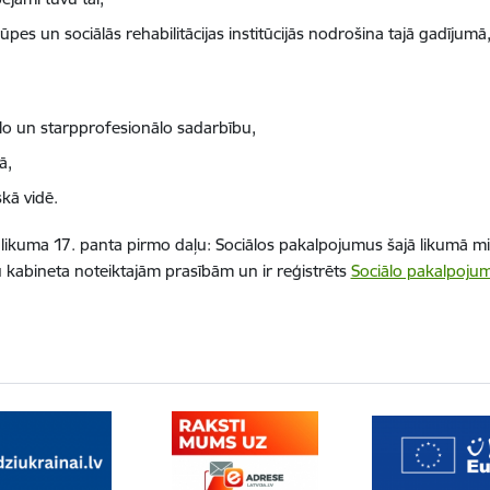
prūpes un sociālās rehabilitācijas institūcijās nodrošina tajā gadīju
lo un starpprofesionālo sadarbību,
ā,
kā vidē.
likuma 17. panta pirmo daļu: Sociālos pakalpojumus šajā likumā min
u kabineta noteiktajām prasībām un ir reģistrēts
Sociālo pakalpojum