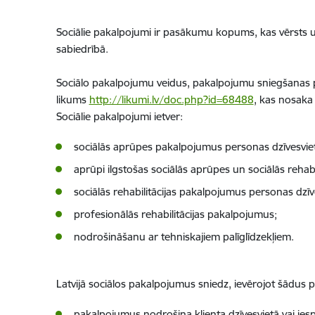
Sociālie pakalpojumi ir pasākumu kopums, kas vērsts u
sabiedrībā.
Sociālo pakalpojumu veidus, pakalpojumu sniegšanas pr
likums
http://likumi.lv/doc.php?id=68488
, kas nosaka
Sociālie pakalpojumi ietver:
sociālās aprūpes pakalpojumus personas dzīvesvie
aprūpi ilgstošas sociālās aprūpes un sociālās rehabili
sociālās rehabilitācijas pakalpojumus personas dzīve
profesionālās rehabilitācijas pakalpojumus;
nodrošināšanu ar tehniskajiem palīglīdzekļiem.
Latvijā sociālos pakalpojumus sniedz, ievērojot šādus 
pakalpojumus nodrošina klienta dzīvesvietā vai iesp