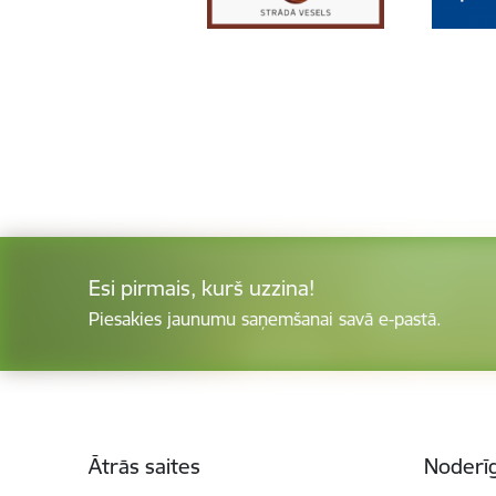
Esi pirmais, kurš uzzina!
Piesakies jaunumu saņemšanai savā e-pastā.
Kājene
Ātrās saites
Noderīg