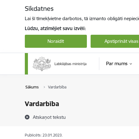
Pāriet uz lapas saturu
Sīkdatnes
Lai šī tīmekļvietne darbotos, tā izmanto obligāti nepiec
Lūdzu, atzīmējiet savu izvēli:
Noraidīt
Apstiprināt visas
Par mums
Sākums
Vardarbība
Vardarbība
Atskaņot tekstu
Publicēts: 23.01.2023.