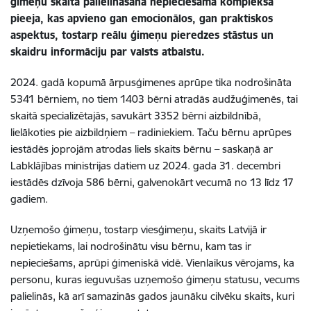
ģimeņu skaita palielināšanā nepieciešama kompleksa
pieeja, kas apvieno gan emocionālos, gan praktiskos
aspektus, tostarp reālu ģimeņu pieredzes stāstus un
skaidru informāciju par valsts atbalstu.
2024. gadā
kopumā ārpusģimenes aprūpe tika nodrošināta
5341 bērniem, no tiem 1403 bērni atradās audžuģimenēs, tai
skaitā specializētajās, savukārt 3352 bērni aizbildnībā
,
lielākoties pie aizbildņiem – radiniekiem. Taču bērnu aprūpes
iestādēs joprojām atrodas liels skaits bērnu – saskaņā ar
Labklājības ministrijas datiem uz 2024. gada 31. decembri
iestādēs dzīvoja 586 bērni, galvenokārt vecumā no 13 līdz 17
gadiem.
Uzņemošo ģimeņu, tostarp viesģimeņu, skaits Latvijā ir
nepietiekams, lai nodrošinātu visu bērnu, kam tas ir
nepieciešams, aprūpi ģimeniskā vidē. Vienlaikus vērojams, ka
personu, kuras ieguvušas uzņemošo ģimeņu statusu, vecums
palielinās, kā arī samazinās gados jaunāku cilvēku skaits, kuri