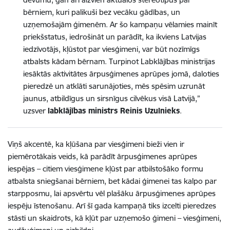
bērniem, kuri palikuši bez vecāku gādības, un
uzņemošajām ģimenēm. Ar šo kampaņu vēlamies mainīt
priekšstatus, iedrošināt un parādīt, ka ikviens Latvijas
iedzīvotājs, kļūstot par viesģimeni, var būt nozīmīgs
atbalsts kādam bērnam. Turpinot Labklājības ministrijas
iesāktās aktivitātes ārpusģimenes aprūpes jomā, daloties
pieredzē un atklāti sarunājoties, mēs spēsim uzrunāt
jaunus, atbildīgus un sirsnīgus cilvēkus visā Latvijā,”
uzsver
labklājības ministrs Reinis Uzulnieks
.
Viņš akcentē, ka kļūšana par viesģimeni bieži vien ir
piemērotākais veids, kā parādīt ārpusģimenes aprūpes
iespējas – citiem viesģimene kļūst par atbilstošāko formu
atbalsta sniegšanai bērniem, bet kādai ģimenei tas kalpo par
starpposmu, lai apsvērtu vēl plašāku ārpusģimenes aprūpes
iespēju īstenošanu. Arī šī gada kampaņā tiks izcelti pieredzes
stāsti un skaidrots, kā kļūt par uzņemošo ģimeni – viesģimeni,