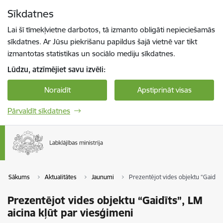
Pāriet uz lapas saturu
Sīkdatnes
Spied
lai meklētu
Enter
Lai šī tīmekļvietne darbotos, tā izmanto obligāti nepieciešamās
sīkdatnes. Ar Jūsu piekrišanu papildus šajā vietnē var tikt
izmantotas statistikas un sociālo mediju sīkdatnes.
Lūdzu, atzīmējiet savu izvēli:
Noraidīt
Apstiprināt visas
Pārvaldīt sīkdatnes
Sākums
Aktualitātes
Jaunumi
Prezentējot vides objektu “Gaidīts”
Prezentējot vides objektu “Gaidīts”, LM
aicina kļūt par viesģimeni