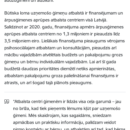
audžuģimeni un aizbildni.
Būtiska loma uzņemošo ģimeņu atbalstā ir finansējumam un
ārpusģimenes aprūpes atbalsta centriem visā Latvijā.
Salīdzinot ar 2020. gadu, finansējuma apmērs ārpusģimenes
aprūpes atbalsta centriem no 1,3 miljoniem ir pieaudzis līdz
3,5 miljoniem eiro. Lielākais finansējuma pieaugums vērojams
psihosociālajam atbalstam un konsultācijām, pieaudzis arī
mācību vajadzībām atvēlētais budžets un pakalpojumu grozs
ģimeņu un bērnu individuālām vajadzībām. Lai arī šī gada
budžetā daudzas prioritātes diemžēl netiks apmierinātas,
atbalstam pakalpojumu groza palielināšanai finansējums ir
atrasts, un arī šogad tajā plānots pieaugums.
“Atbalsta centri ģimenēm ir līdzās visa ceļa garumā – jau
no brīža, kad tiek pieņemts lēmums kļūt par uzņemošo
ģimeni. Mēs skaidrojam, kas sagaidāms, sniedzam
apmācības un praktisku informāciju, palīdzam veidot
pirmo kontaktu ar bērnu, un atbalstām arī tad, kad bērns