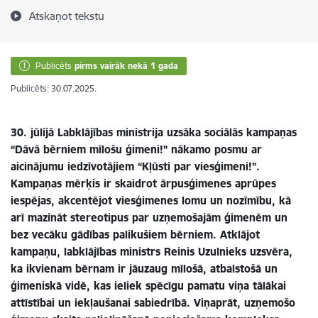
Atskaņot tekstu
Publicēts
pirms vairāk nekā 1 gada
Publicēts: 30.07.2025.
30. jūlijā Labklājības ministrija uzsāka sociālās kampaņas
“Dāvā bērniem mīlošu ģimeni!” nākamo posmu ar
aicinājumu iedzīvotājiem “Kļūsti par viesģimeni!”.
Kampaņas mērķis ir skaidrot ārpusģimenes aprūpes
iespējas, akcentējot viesģimenes lomu un nozīmību, kā
arī
mazināt stereotipus par uzņemošajām ģimenēm un
bez vecāku gādības palikušiem bērniem.
Atklājot
kampaņu, labklājības ministrs Reinis Uzulnieks
uzsvēra,
ka ikvienam bērnam ir jāuzaug mīlošā, atbalstošā un
ģimeniskā vidē, kas ieliek spēcīgu pamatu viņa tālākai
attīstībai un iekļaušanai sabiedrībā. Viņaprāt, uzņemošo