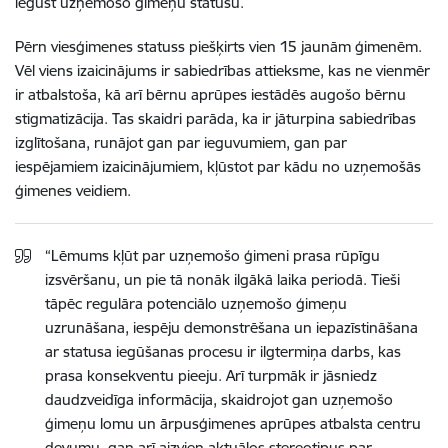
iegūst uzņemošo ģimeņu statusu.
Pērn viesģimenes statuss piešķirts vien 15 jaunām ģimenēm.
Vēl viens izaicinājums ir sabiedrības attieksme, kas ne vienmēr
ir atbalstoša, kā arī bērnu aprūpes iestādēs augošo bērnu
stigmatizācija. Tas skaidri parāda, ka ir jāturpina sabiedrības
izglītošana,
runājot gan par ieguvumiem, gan par
iespējamiem izaicinājumiem, kļūstot par kādu no uzņemošās
ģimenes veidiem.
“Lēmums kļūt par uzņemošo ģimeni prasa rūpīgu
izsvēršanu, un pie tā nonāk ilgākā laika periodā. Tieši
tāpēc regulāra potenciālo uzņemošo ģimeņu
uzrunāšana, iespēju demonstrēšana un iepazīstināšana
ar statusa iegūšanas procesu ir ilgtermiņa darbs, kas
prasa konsekventu pieeju. Arī turpmāk ir jāsniedz
daudzveidīga informācija, skaidrojot gan uzņemošo
ģimeņu lomu un ārpusģimenes aprūpes atbalsta centru
devumu, gan arī aizvien aktuālos stereotipus par