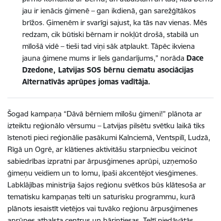
jau ir ienācis ģimenē – gan ikdienā, gan sarežģītākos
brīžos. Ģimenēm ir svarīgi sajust, ka tās nav vienas. Mēs
redzam, cik būtiski bērnam ir nokļūt drošā, stabilā un
mīlošā vidē – tieši tad viņi sāk atplaukt. Tāpēc ikviena
jauna ģimene mums ir liels gandarījums,” norāda
Dace
Dzedone, Latvijas SOS bērnu ciematu asociācijas
Alternatīvās aprūpes jomas vadītāja.
Š
ogad kampaņa “Dāvā bērniem mīlošu ģimeni!” plānota ar
izteiktu reģionālo vērsumu – Latvijas pilsētu svētku laikā tiks
īstenoti pieci reģionālie pasākumi Kalnciemā, Ventspilī, Ludzā,
Rīgā un Ogrē,
ar klātienes aktivitāšu starpniecību veicinot
sabiedrības izpratni par ārpusģimenes aprūpi, uzņemošo
ģimeņu veidiem un to lomu, īpaši akcentējot viesģimenes.
Labklājības ministrija šajos reģionu svētkos būs klātesoša ar
tematisku kampaņas telti un saturisku programmu, kurā
plānots iesaistīt vietējos vai tuvāko reģionu ārpusģimenes
aprūpes atbalsta centrus un bāriņtiesas. Teltī piedāvātās