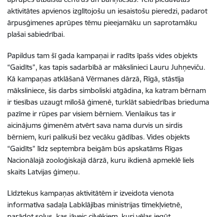
aktivitātes apvienos izglītojošu un iesaistošu pieredzi, padarot
ārpusģimenes aprūpes tēmu pieejamāku un saprotamāku
plašai sabiedrībai.
Papildus tam šī gada kampaņai ir radīts īpašs vides objekts
“Gaidīts”, kas tapis sadarbībā ar mākslinieci Lauru Juhņeviču.
Kā kampaņas atklāšanā Vērmanes dārzā, Rīgā, stāstīja
māksliniece,
šis darbs simboliski atgādina, ka k
atram bērnam
ir tiesības uzaugt mīlošā ģimenē, turklāt sabiedrības brieduma
pazīme ir rūpes par visiem bērniem. Vienlaikus tas ir
aicinājums ģimenēm atvērt sava nama durvis un sirdis
bērniem, kuri palikuši bez vecāku gādības.
Vides objekts
“Gaidīts” līdz septembra beigām būs apskatāms Rīgas
Nacionālajā zooloģiskajā dārzā, kuru ikdienā apmeklē liels
skaits Latvijas ģimeņu.
Līdztekus kampaņas aktivitātēm ir izveidota vienota
informatīva sadaļa Labklājības ministrijas tīmekļvietnē,
parādot soļus, kas jāveic cilvēkiem, kuri vēlas iegūt