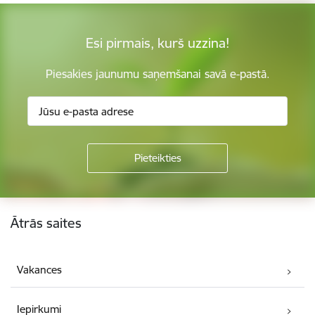
Esi pirmais, kurš uzzina!
Piesakies jaunumu saņemšanai savā e-pastā.
Kājene
Ātrās saites
Vakances
Iepirkumi