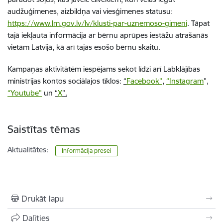
audžuģimenes, aizbildņa vai viesģimenes statusu:
https://www.lm.gov.lv/lv/klusti-par-uznemoso-gimeni
. Tāpat
tajā iekļauta informācija ar bērnu aprūpes iestāžu atrašanās
vietām Latvijā, kā arī tajās esošo bērnu skaitu.
Kampaņas aktivitātēm iespējams sekot līdzi arī Labklājības
ministrijas kontos sociālajos tīklos:
“
Facebook”
,
“Instagram
”,
“Youtube”
un
“
X
”.
Saistītas tēmas
Aktualitātes:
Informācija presei
Drukāt lapu
Dalīties