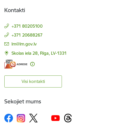
Kontakti
+371 80205100
+371 20688267
E-pasts:
lm@lm.gov.lv
Skolas iela 28, Rīga, LV-1331
Visi kontakti
Sekojiet mums