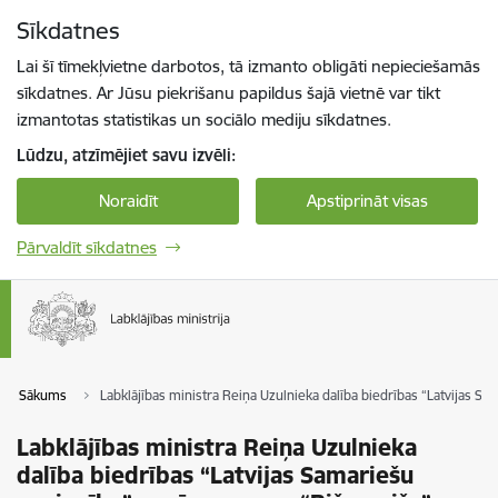
Pāriet uz lapas saturu
Sīkdatnes
Spied
lai meklētu
Enter
Lai šī tīmekļvietne darbotos, tā izmanto obligāti nepieciešamās
sīkdatnes. Ar Jūsu piekrišanu papildus šajā vietnē var tikt
izmantotas statistikas un sociālo mediju sīkdatnes.
Lūdzu, atzīmējiet savu izvēli:
Noraidīt
Apstiprināt visas
Pārvaldīt sīkdatnes
Sākums
Labklājības ministra Reiņa Uzulnieka dalība biedrības “Latvijas 
Labklājības ministra Reiņa Uzulnieka
dalība biedrības “Latvijas Samariešu