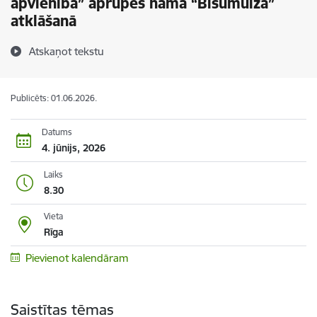
apvienība” aprūpes nama “Bišumuiža”
atklāšanā
Atskaņot tekstu
Publicēts: 01.06.2026.
Datums
4. jūnijs, 2026
Laiks
8.30
Vieta
Rīga
Pievienot kalendāram
Saistītas tēmas