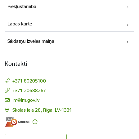
Piekļūstamība
Lapas karte
Sīkdatņu izvēles maiņa
Kontakti
+371 80205100
+371 20688267
E-pasts:
lm@lm.gov.lv
Skolas iela 28, Rīga, LV-1331