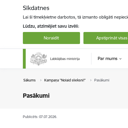
Pāriet uz lapas saturu
Sīkdatnes
Lai šī tīmekļvietne darbotos, tā izmanto obligāti nepiec
Lūdzu, atzīmējiet savu izvēli:
Noraidīt
Apstiprināt visas
Par mums
Sākums
Kampaņa "Nolaid slieksni!"
Pasākumi
Pasākumi
Publicēts: 07.07.2026.