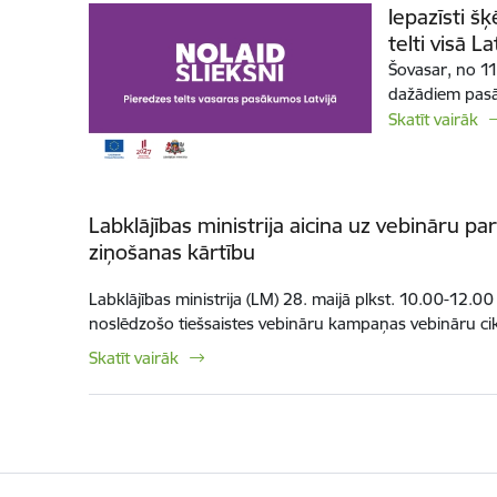
Iepazīsti š
telti visā La
Šovasar, no 11.
dažādiem pasā
Skatīt vairāk
Labklājības ministrija aicina uz vebināru pa
ziņošanas kārtību
Labklājības ministrija (LM) 28. maijā plkst. 10.00-12.00
noslēdzošo tiešsaistes vebināru kampaņas vebināru cik
Skatīt vairāk