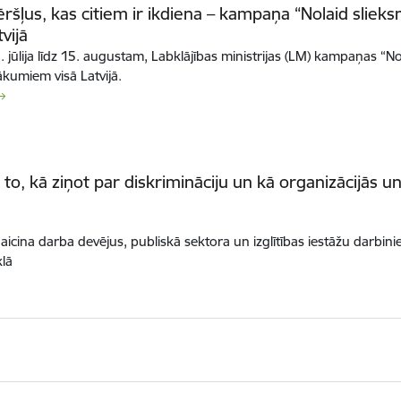
ķēršļus, kas citiem ir ikdiena – kampaņa “Nolaid slieks
tvijā
 jūlija līdz 15. augustam, Labklājības ministrijas (LM) kampaņas “Nol
kumiem visā Latvijā.
r to, kā ziņot par diskrimināciju un kā organizācijās u
 aicina darba devējus, publiskā sektora un izglītības iestāžu darbinie
lā