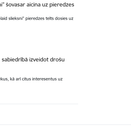
ni” šovasar aicina uz pieredzes
aid slieksni” pieredzes telts dosies uz
n sabiedrībā izveidot drošu
kus, kā arī citus interesentus uz