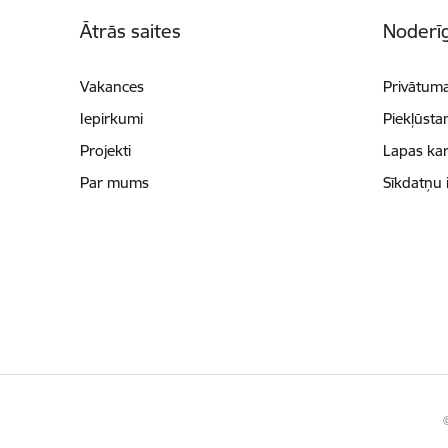
Kājene
Ātrās saites
Noderīg
Vakances
Privātuma
Iepirkumi
Piekļūsta
Projekti
Lapas kar
Par mums
Sīkdatņu 
©