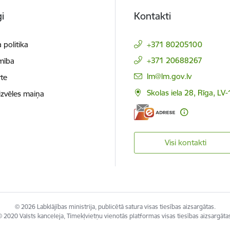
i
Kontakti
 politika
+371 80205100
+371 20688267
mība
E-pasts:
lm@lm.gov.lv
te
Skolas iela 28, Rīga, LV
izvēles maiņa
Visi kontakti
© 2026 Labklājības ministrija, publicētā satura visas tiesības aizsargātas.
 2020 Valsts kanceleja, Tīmekļvietņu vienotās platformas visas tiesības aizsargāta