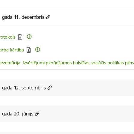
. gada 11. decembris
elādēt:
rotokols
elādēt:
arba kārtība
elādēt:
ezentācija: Izvērtējumi pierādījumos balstītas sociālās politikas piln
 gada 12. septembris
 gada 20. jūnijs