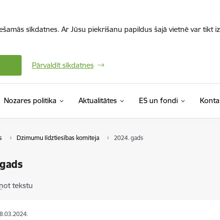
iešamās sīkdatnes. Ar Jūsu piekrišanu papildus šajā vietnē var tikt i
Pārvaldīt sīkdatnes
Nozares politika
Aktualitātes
ES un fondi
Konta
s
Dzimumu līdztiesības komiteja
2024. gads
 gads
ņot tekstu
28.03.2024.