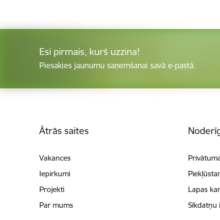
Esi pirmais, kurš uzzina!
Piesakies jaunumu saņemšanai savā e-pastā.
Kājene
Ātrās saites
Noderīg
Vakances
Privātuma
Iepirkumi
Piekļūsta
Projekti
Lapas kar
Par mums
Sīkdatņu 