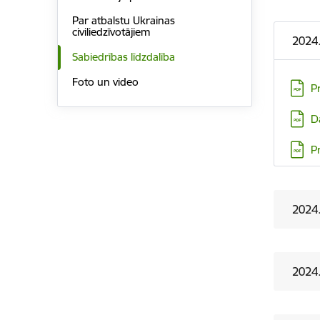
Par atbalstu Ukrainas
civiliedzīvotājiem
2024
Sabiedrības līdzdalība
Foto un video
Lejupi
P
Lejupi
D
Lejupi
Pr
2024.
2024.