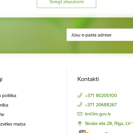
Sniegt atsauksmi
i
Kontakti
 politika
+371 80205100
+371 20688267
mība
E-pasts:
lm@lm.gov.lv
te
Skolas iela 28, Rīga, LV
izvēles maiņa