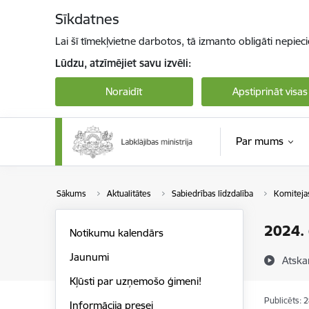
Pāriet uz lapas saturu
Sīkdatnes
Lai šī tīmekļvietne darbotos, tā izmanto obligāti nepiec
Lūdzu, atzīmējiet savu izvēli:
Noraidīt
Apstiprināt visas
Par mums
Sākums
Aktualitātes
Sabiedrības līdzdalība
Komiteja
2024.
Notikumu kalendārs
Jaunumi
Atska
Kļūsti par uzņemošo ģimeni!
Publicēts: 
Informācija presei