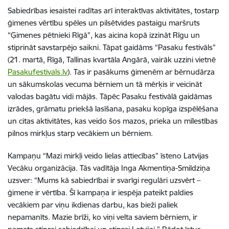
Sabiedrības iesaistei radītas arī interaktīvas aktivitātes, tostarp
ģimenes vērtību spēles un pilsētvides pastaigu maršruts
“Ģimenes pētnieki Rīgā”, kas aicina kopā izzināt Rīgu un
stiprināt savstarpējo saikni. Tāpat gaidāms “Pasaku festivāls”
(21. martā, Rīgā, Tallinas kvartāla Angārā, vairāk uzzini vietnē
Pasakufestivals.lv
). Tas ir pasākums ģimenēm ar bērnudārza
un sākumskolas vecuma bērniem un tā mērķis ir veicināt
valodas bagātu vidi mājās. Tāpēc Pasaku festivālā gaidāmas
izrādes, grāmatu priekšā lasīšana, pasaku kopīga izspēlēšana
un citas aktivitātes, kas veido šos mazos, prieka un mīlestības
pilnos mirkļus starp vecākiem un bērniem.
Kampaņu “Mazi mirkļi veido lielas attiecības” īsteno Latvijas
Vecāku organizācija. Tās vadītāja Inga Akmentiņa-Smildziņa
uzsver: “Mums kā sabiedrībai ir svarīgi regulāri uzsvērt –
ģimene ir vērtība. Šī kampaņa ir iespēja pateikt paldies
vecākiem par viņu ikdienas darbu, kas bieži paliek
nepamanīts. Mazie brīži, ko viņi velta saviem bērniem, ir