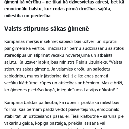
ģimeni kā vērtību – ne tikai kā dzīvesvietas adresi, bet kā
emocionālu balstu, kur rodas pirmā drošības sajūta,
mīlestība un piederība.
Valsts stiprums sākas ģimenē
Kampaņas mērķis ir sekmēt sabiedrības uztveri un izpratni
par ģimeni kā vērtību, mazināt ar bērnu audzināšanu saistītos
stereotipus un stiprināt vecāku novērtējuma un atbalsta
sajūtu. Kā uzsver labklājības ministrs Reinis Uzulnieks: “Valsts
stiprums sākas ģimenē. Ja vēlamies drošu un saliedētu
sabiedrību, mums ir jāstiprina tieši šie ikdienas pamati –
vecāku klātbūtne, rūpes un attiecības ar bērniem. Mazie brīži,
ko ģimenes piedzīvo kopā, ir ieguldījums Latvijas nākotnē.”
Kampaņa balstās pārliecībā, ka rūpes ir praktiska mīlestības
forma, kas bērnam palīdz veidot pašvērtējumu, emocionālo
stabilitāti un uzticēšanos pasaulei. Tieši klātbūtne – saruna pie
vakariņu galda, kopīga pastaiga, priekšā lasīšana vai