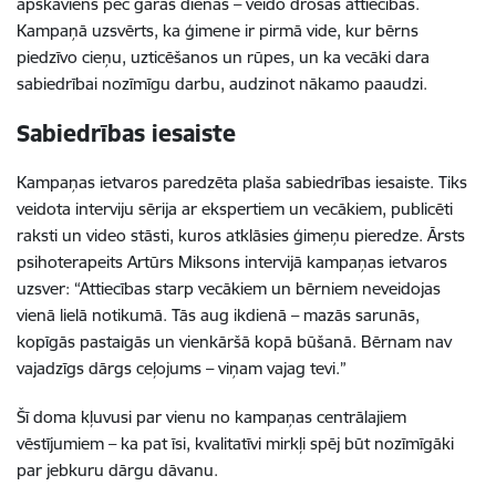
apskāviens pēc garas dienas – veido drošas attiecības.
Kampaņā uzsvērts, ka ģimene ir pirmā vide, kur bērns
piedzīvo cieņu, uzticēšanos un rūpes, un ka vecāki dara
sabiedrībai nozīmīgu darbu, audzinot nākamo paaudzi.
Sabiedrības iesaiste
Kampaņas ietvaros paredzēta plaša sabiedrības iesaiste. Tiks
veidota interviju sērija ar ekspertiem un vecākiem, publicēti
raksti un video stāsti, kuros atklāsies ģimeņu pieredze. Ārsts
psihoterapeits Artūrs Miksons intervijā kampaņas ietvaros
uzsver: “Attiecības starp vecākiem un bērniem neveidojas
vienā lielā notikumā. Tās aug ikdienā – mazās sarunās,
kopīgās pastaigās un vienkāršā kopā būšanā. Bērnam nav
vajadzīgs dārgs ceļojums – viņam vajag tevi.”
Šī doma kļuvusi par vienu no kampaņas centrālajiem
vēstījumiem – ka pat īsi, kvalitatīvi mirkļi spēj būt nozīmīgāki
par jebkuru dārgu dāvanu.