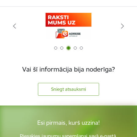
Vai šī informācija bija noderīga?
Sniegt atsauksmi
Esi pirmais, kurš uzzina!
Piesakies jaunumu saņemšanai savā e-pastā.