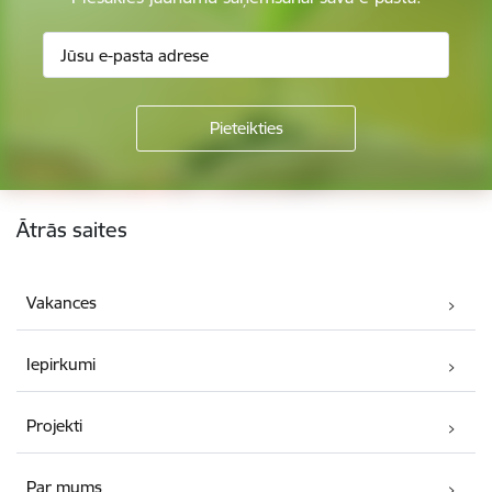
Kājene
Ātrās saites
Vakances
Iepirkumi
Projekti
Par mums