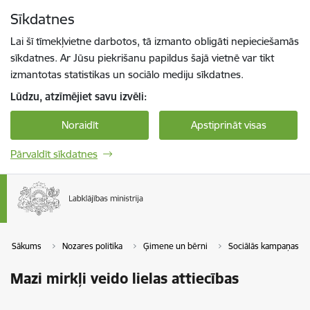
Pāriet uz lapas saturu
Sīkdatnes
Spied
lai meklētu
Enter
Lai šī tīmekļvietne darbotos, tā izmanto obligāti nepieciešamās
sīkdatnes. Ar Jūsu piekrišanu papildus šajā vietnē var tikt
izmantotas statistikas un sociālo mediju sīkdatnes.
Lūdzu, atzīmējiet savu izvēli:
Noraidīt
Apstiprināt visas
Pārvaldīt sīkdatnes
Sākums
Nozares politika
Ģimene un bērni
Sociālās kampaņas
Mazi mirkļi veido lielas attiecības