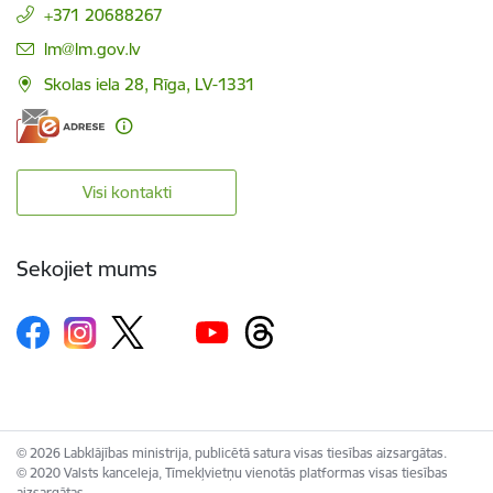
+371 20688267
E-pasts:
lm@lm.gov.lv
Skolas iela 28, Rīga, LV-1331
Visi kontakti
Sekojiet mums
© 2026 Labklājības ministrija, publicētā satura visas tiesības aizsargātas.
© 2020 Valsts kanceleja, Tīmekļvietņu vienotās platformas visas tiesības
aizsargātas.