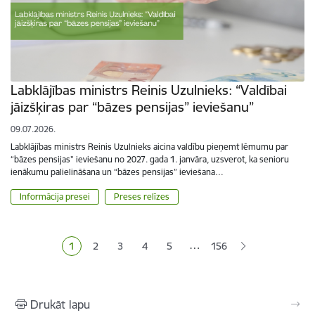
Labklājības ministrs Reinis Uzulnieks: “Valdībai
jāizšķiras par “bāzes pensijas” ieviešanu”
09.07.2026.
Labklājības ministrs Reinis Uzulnieks aicina valdību pieņemt lēmumu par
“bāzes pensijas” ieviešanu no 2027. gada 1. janvāra, uzsverot, ka senioru
ienākumu palielināšana un “bāzes pensijas” ieviešana…
Informācija presei
Preses relīzes
Lapošana
…
1
2
3
4
5
156
Pašreizējā lapa
Lapa
Lapa
Lapa
Lapa
Drukāt lapu