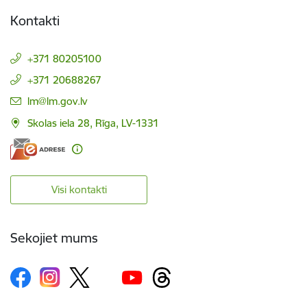
Kontakti
+371 80205100
+371 20688267
E-pasts:
lm@lm.gov.lv
Skolas iela 28, Rīga, LV-1331
Visi kontakti
Sekojiet mums