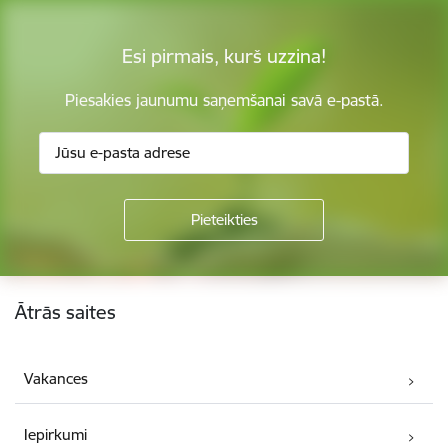
Esi pirmais, kurš uzzina!
Piesakies jaunumu saņemšanai savā e-pastā.
Kājene
Ātrās saites
Vakances
Iepirkumi