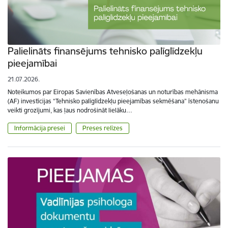
Palielināts finansējums tehnisko palīglīdzekļu
pieejamībai
21.07.2026.
Noteikumos par Eiropas Savienības Atveseļošanas un noturības mehānisma
(AF) investīcijas “Tehnisko palīglīdzekļu pieejamības sekmēšana” īstenošanu
veikti grozījumi, kas ļaus nodrošināt lielāku…
Informācija presei
Preses relīzes