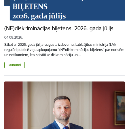
(NE)diskriminācijas biļetens. 2026. gada jūlijs
04.08.2026.
Sākot ar 2025. gada jūlija–augusta izdevumu, Labklājības ministrija (LM)
regulāri publicē ziņu apkopojumu “(NE)diskriminācijas biļetens” par norisēm
un notikumiem, kas saistīti ar diskrimināciju un…
Jaunumi