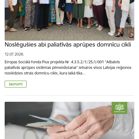
Noslēgušies abi paliatīvās aprūpes domnīcu cikli
12.07.2026.
Eiropas Sociālā fonda Plus projekta Nr. 4.3.5.2/1/25/I/001 "Atbalsts
paliatīvās aprūpes sistēmas pilnveidošanai" ietvaros visos Latvijas reģionos
noslēdzies otrais domnīcu cikls, kura laikā tika…
Jaunumi