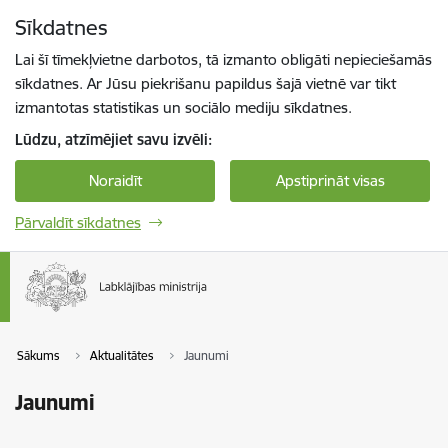
Pāriet uz lapas saturu
Sīkdatnes
Spied
lai meklētu
Enter
Lai šī tīmekļvietne darbotos, tā izmanto obligāti nepieciešamās
sīkdatnes. Ar Jūsu piekrišanu papildus šajā vietnē var tikt
izmantotas statistikas un sociālo mediju sīkdatnes.
Lūdzu, atzīmējiet savu izvēli:
Noraidīt
Apstiprināt visas
Pārvaldīt sīkdatnes
Sākums
Aktualitātes
Jaunumi
Jaunumi