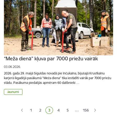
“Meža dienā” kļuva par 7000 priežu vairāk
03.06.2026.
2026. gada 29. maijā Siguldas novadā pie Inčukalna, bijušajā Krustkalnu
karjerā ikgadējā pasākumā “Meža diena” tika iestādīti vairāk par 7000 priežu
stādu. Pasākuma piedalījās apmēram 60 dalībnieki …
Jaunumi
Lapošana
…
1
2
3
4
5
156
Lapa
Lapa
Pašreizējā lapa
Lapa
Lapa