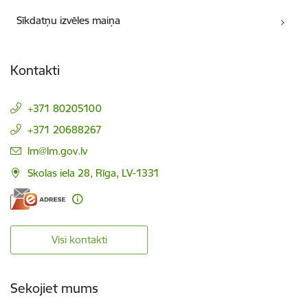
Sīkdatņu izvēles maiņa
Kontakti
+371 80205100
+371 20688267
E-pasts:
lm@lm.gov.lv
Skolas iela 28, Rīga, LV-1331
Visi kontakti
Sekojiet mums