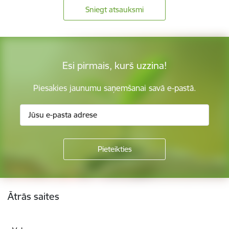
Sniegt atsauksmi
Esi pirmais, kurš uzzina!
Piesakies jaunumu saņemšanai savā e-pastā.
Kājene
Ātrās saites