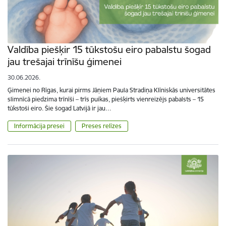
Valdība piešķir 15 tūkstošu eiro pabalstu šogad
jau trešajai trīnīšu ģimenei
30.06.2026.
Ģimenei no Rīgas, kurai pirms Jāņiem Paula Stradiņa Klīniskās universitātes
slimnīcā piedzima trīnīši – trīs puikas, piešķirts vienreizējs pabalsts – 15
tūkstoši eiro. Šie šogad Latvijā ir jau…
Informācija presei
Preses relīzes