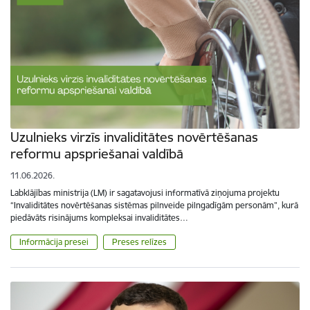
Uzulnieks virzīs invaliditātes novērtēšanas
reformu apspriešanai valdībā
11.06.2026.
Labklājības ministrija (LM) ir sagatavojusi informatīvā ziņojuma projektu
“Invaliditātes novērtēšanas sistēmas pilnveide pilngadīgām personām”, kurā
piedāvāts risinājums kompleksai invaliditātes…
Informācija presei
Preses relīzes