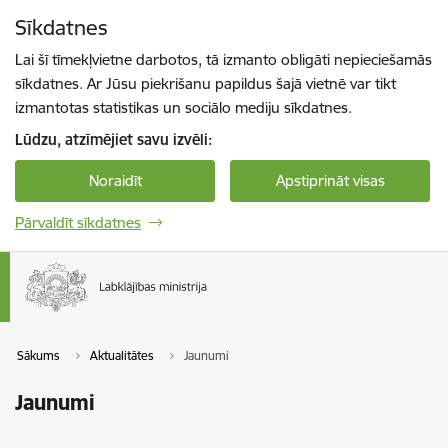
Pāriet uz lapas saturu
Sīkdatnes
Spied
lai meklētu
Enter
Lai šī tīmekļvietne darbotos, tā izmanto obligāti nepieciešamās
sīkdatnes. Ar Jūsu piekrišanu papildus šajā vietnē var tikt
izmantotas statistikas un sociālo mediju sīkdatnes.
Lūdzu, atzīmējiet savu izvēli:
Noraidīt
Apstiprināt visas
Pārvaldīt sīkdatnes
Sākums
Aktualitātes
Jaunumi
Jaunumi