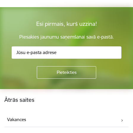
Esi pirmais, kurš uzzina!
Piesakies jaunumu saņemšanai savā e-pastā.
Kājene
Ātrās saites
Vakances