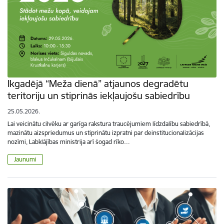
Ikgadējā “Meža dienā” atjaunos degradētu
teritoriju un stiprinās iekļaujošu sabiedrību
25.05.2026.
Lai veicinātu cilvēku ar garīga rakstura traucējumiem līdzdalību sabiedrībā,
mazinātu aizspriedumus un stiprinātu izpratni par deinstitucionalizācijas
nozīmi, Labklājības ministrija arī šogad rīko…
Jaunumi