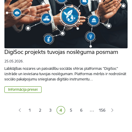
DigiSoc projekts tuvojas noslēguma posmam
25.05.2026.
Labklājības nozares un pašvaldību sociālās sfēras platformas "DigiSoc"
izstrāde un ieviešana tuvojas noslēgumam. Platformas mērķis ir nodrošināt
sociālo pakalpojumu sniegšanas digitālo instrumentu…
Informācija presei
Lapošana
…
1
2
3
4
5
6
156
Lapa
Lapa
Lapa
Pašreizējā lapa
Lapa
Lapa