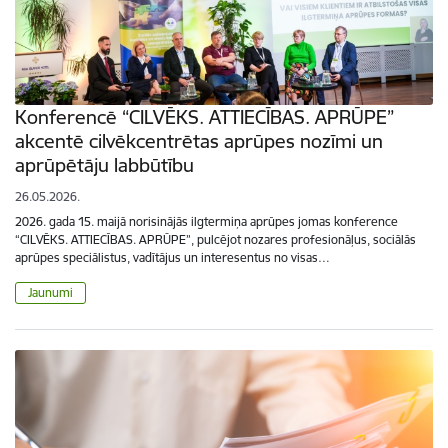
Konferencē “CILVĒKS. ATTIECĪBAS. APRŪPE”
akcentē cilvēkcentrētas aprūpes nozīmi un
aprūpētāju labbūtību
26.05.2026.
2026. gada 15. maijā norisinājās ilgtermiņa aprūpes jomas konference
“CILVĒKS. ATTIECĪBAS. APRŪPE”, pulcējot nozares profesionāļus, sociālās
aprūpes speciālistus, vadītājus un interesentus no visas…
Jaunumi