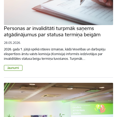
Personas ar invaliditāti turpmāk saņems
atgādinājumus par statusa termiņa beigām
28.05.2026.
2026. gada 1. jūlijā spēkā stāsies izmaiņas, kādā Veselības un darbspēju
ekspertīzes ārstu valsts komisija (Komisija) informēs iedzīvotājus par
invaliditātes statusa beigu termiņa tuvošanos. Turpmāk…
Jaunumi