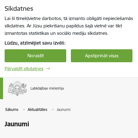
Pāriet uz lapas saturu
Sīkdatnes
Spied
lai meklētu
Enter
Lai šī tīmekļvietne darbotos, tā izmanto obligāti nepieciešamās
sīkdatnes. Ar Jūsu piekrišanu papildus šajā vietnē var tikt
izmantotas statistikas un sociālo mediju sīkdatnes.
Lūdzu, atzīmējiet savu izvēli:
Noraidīt
Apstiprināt visas
Pārvaldīt sīkdatnes
Sākums
Aktualitātes
Jaunumi
Jaunumi