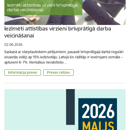
Iezīmēti attīstības virzieni brīvprātīgā darba
veicināšanai
02.06.2026.
Saskaņā ar starptautiskiem pētījumiem, pasaulē brīvprātīgajā darbā regulāri
iesaistās vidēji ap 15% iedzīvotāju. Latvijā šis rādītājs ir ievērojami zemāks –
aptuveni 6–7%. Vienlaikus nevalstisko…
Informācija presei
Preses relīzes