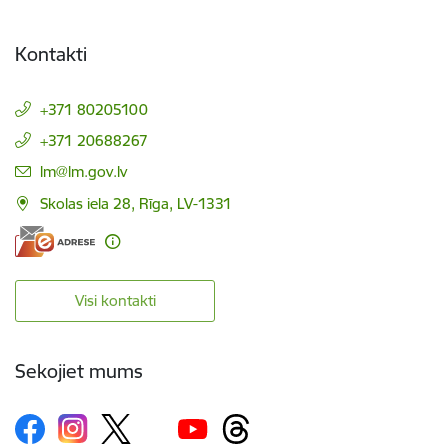
Kontakti
+371 80205100
+371 20688267
E-pasts:
lm@lm.gov.lv
Skolas iela 28, Rīga, LV-1331
Visi kontakti
Sekojiet mums