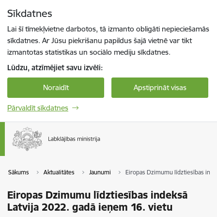
Pāriet uz lapas saturu
Sīkdatnes
Spied
lai meklētu
Enter
Lai šī tīmekļvietne darbotos, tā izmanto obligāti nepieciešamās
sīkdatnes. Ar Jūsu piekrišanu papildus šajā vietnē var tikt
izmantotas statistikas un sociālo mediju sīkdatnes.
Lūdzu, atzīmējiet savu izvēli:
Noraidīt
Apstiprināt visas
Pārvaldīt sīkdatnes
Sākums
Aktualitātes
Jaunumi
Eiropas Dzimumu līdztiesības indek
Eiropas Dzimumu līdztiesības indeksā
Latvija 2022. gadā ieņem 16. vietu