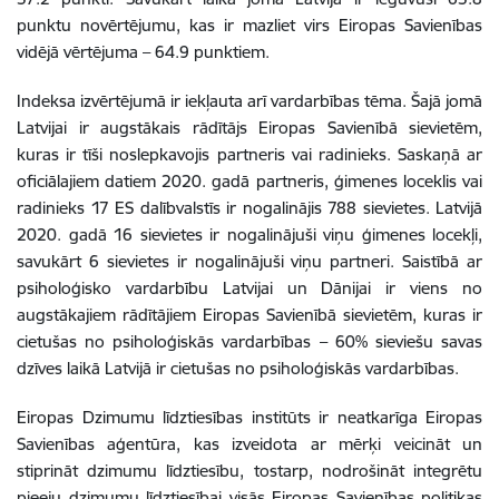
punktu novērtējumu, kas ir mazliet virs Eiropas Savienības
vidējā vērtējuma – 64.9 punktiem.
Indeksa izvērtējumā ir iekļauta arī vardarbības tēma. Šajā jomā
Latvijai ir augstākais rādītājs Eiropas Savienībā sievietēm,
kuras ir tīši noslepkavojis partneris vai radinieks. Saskaņā ar
oficiālajiem datiem 2020. gadā partneris, ģimenes loceklis vai
radinieks 17 ES dalībvalstīs ir nogalinājis 788 sievietes. Latvijā
2020. gadā 16 sievietes ir nogalinājuši viņu ģimenes locekļi,
savukārt 6 sievietes ir nogalinājuši viņu partneri. Saistībā ar
psiholoģisko vardarbību Latvijai un Dānijai ir viens no
augstākajiem rādītājiem Eiropas Savienībā sievietēm, kuras ir
cietušas no psiholoģiskās vardarbības – 60% sieviešu savas
dzīves laikā Latvijā ir cietušas no psiholoģiskās vardarbības.
Eiropas Dzimumu līdztiesības institūts ir neatkarīga Eiropas
Savienības aģentūra, kas izveidota ar mērķi veicināt un
stiprināt dzimumu līdztiesību, tostarp, nodrošināt integrētu
pieeju dzimumu līdztiesībai visās Eiropas Savienības politikas