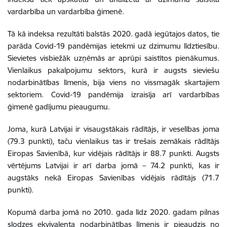
vardarbība un vardarbība ģimenē.
Tā kā indeksa rezultāti balstās 2020. gadā iegūtajos datos, tie
parāda Covid-19 pandēmijas ietekmi uz dzimumu līdztiesību.
Sievietes visbiežāk uzņēmās ar aprūpi saistītos pienākumus.
Vienlaikus pakalpojumu sektors, kurā ir augsts sieviešu
nodarbinātības līmenis, bija viens no vissmagāk skartajiem
sektoriem. Covid-19 pandēmija izraisīja arī vardarbības
ģimenē gadījumu pieaugumu.
Joma, kurā Latvijai ir visaugstākais rādītājs, ir veselības joma
(79.3 punkti), taču vienlaikus tas ir trešais zemākais rādītājs
Eiropas Savienībā, kur vidējais rādītājs ir 88.7 punkti. Augsts
vērtējums Latvijai ir arī darba jomā – 74.2 punkti, kas ir
augstāks nekā Eiropas Savienības vidējais rādītājs (71.7
punkti).
Kopumā darba jomā no 2010. gada līdz 2020. gadam pilnas
slodzes ekvivalenta nodarbinātības līmenis ir pieaudzis no