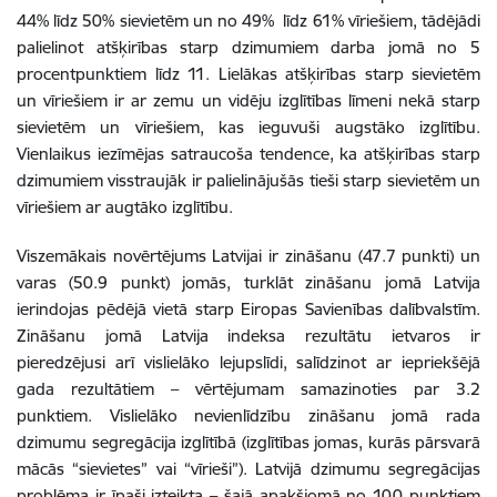
44% līdz 50% sievietēm un no 49% līdz 61% vīriešiem, tādējādi
palielinot atšķirības starp dzimumiem darba jomā no 5
procentpunktiem līdz 11. Lielākas atšķirības starp sievietēm
un vīriešiem ir ar zemu un vidēju izglītības līmeni nekā starp
sievietēm un vīriešiem, kas ieguvuši augstāko izglītību.
Vienlaikus iezīmējas satraucoša tendence, ka atšķirības starp
dzimumiem visstraujāk ir palielinājušās tieši starp sievietēm un
vīriešiem ar augtāko izglītību.
Viszemākais novērtējums Latvijai ir zināšanu (47.7 punkti) un
varas (50.9 punkt) jomās, turklāt zināšanu jomā Latvija
ierindojas pēdējā vietā starp Eiropas Savienības dalībvalstīm.
Zināšanu jomā Latvija indeksa rezultātu ietvaros ir
pieredzējusi arī vislielāko lejupslīdi, salīdzinot ar iepriekšējā
gada rezultātiem – vērtējumam samazinoties par 3.2
punktiem. Vislielāko nevienlīdzību zināšanu jomā rada
dzimumu segregācija izglītībā (izglītības jomas, kurās pārsvarā
mācās “sievietes” vai “vīrieši”). Latvijā dzimumu segregācijas
problēma ir īpaši izteikta – šajā apakšjomā no 100 punktiem