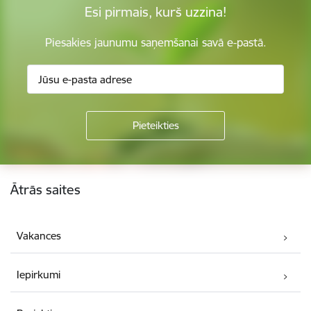
Esi pirmais, kurš uzzina!
Piesakies jaunumu saņemšanai savā e-pastā.
Kājene
Ātrās saites
Vakances
Iepirkumi