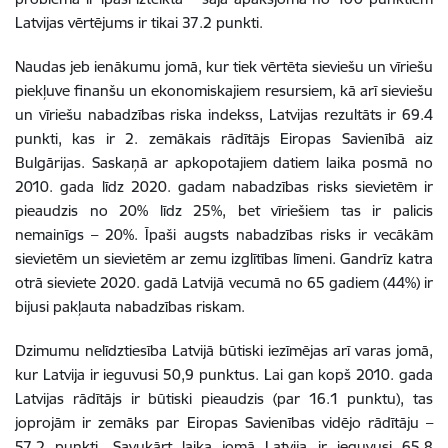
Latvijas vērtējums ir tikai 37.2 punkti.
Naudas jeb ienākumu jomā, kur tiek vērtēta sieviešu un vīriešu
piekļuve finanšu un ekonomiskajiem resursiem, kā arī sieviešu
un vīriešu nabadzības riska indekss, Latvijas rezultāts ir 69.4
punkti, kas ir 2. zemākais rādītājs Eiropas Savienībā aiz
Bulgārijas. Saskaņā ar apkopotajiem datiem laika posmā no
2010. gada līdz 2020. gadam nabadzības risks sievietēm ir
pieaudzis no 20% līdz 25%, bet vīriešiem tas ir palicis
nemainīgs – 20%. Īpaši augsts nabadzības risks ir vecākām
sievietēm un sievietēm ar zemu izglītības līmeni. Gandrīz katra
otrā sieviete 2020. gadā Latvijā vecumā no 65 gadiem (44%) ir
bijusi pakļauta nabadzības riskam.
Dzimumu nelīdztiesība Latvijā būtiski iezīmējas arī varas jomā,
kur Latvija ir ieguvusi 50,9 punktus. Lai gan kopš 2010. gada
Latvijas rādītājs ir būtiski pieaudzis (par 16.1 punktu), tas
joprojām ir zemāks par Eiropas Savienības vidējo rādītāju –
57.2 punkti. Savukārt laika jomā Latvija ir ieguvusi 65.8