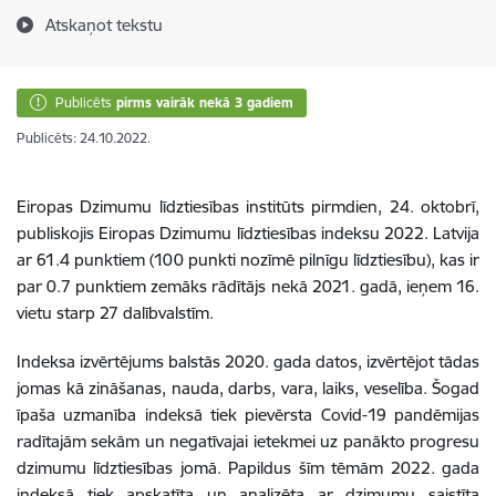
Atskaņot tekstu
Publicēts
pirms vairāk nekā 3 gadiem
Publicēts: 24.10.2022.
Eiropas Dzimumu līdztiesības institūts pirmdien, 24. oktobrī,
publiskojis Eiropas Dzimumu līdztiesības indeksu 2022. Latvija
ar 61.4 punktiem (100 punkti nozīmē pilnīgu līdztiesību), kas ir
par 0.7 punktiem zemāks rādītājs nekā 2021. gadā, ieņem 16.
vietu starp 27 dalībvalstīm.
Indeksa izvērtējums balstās 2020. gada datos, izvērtējot tādas
jomas kā zināšanas, nauda, darbs, vara, laiks, veselība. Šogad
īpaša uzmanība indeksā tiek pievērsta Covid-19 pandēmijas
radītajām sekām un negatīvajai ietekmei uz panākto progresu
dzimumu līdztiesības jomā. Papildus šīm tēmām 2022. gada
indeksā tiek apskatīta un analizēta ar dzimumu saistīta