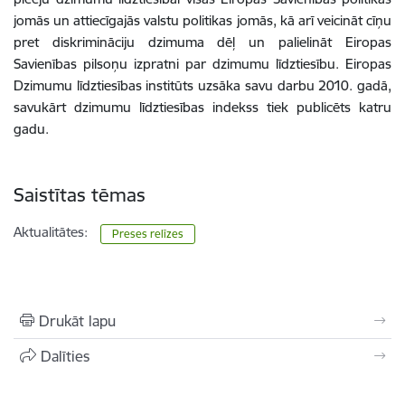
jomās un attiecīgajās valstu politikas jomās, kā arī veicināt cīņu
pret diskrimināciju dzimuma dēļ un palielināt Eiropas
Savienības pilsoņu izpratni par dzimumu līdztiesību. Eiropas
Dzimumu līdztiesības institūts uzsāka savu darbu 2010. gadā,
savukārt dzimumu līdztiesības indekss tiek publicēts katru
gadu.
Saistītas tēmas
Aktualitātes:
Preses relīzes
Drukāt lapu
Dalīties