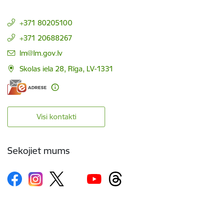
+371 80205100
+371 20688267
E-pasts:
lm@lm.gov.lv
Skolas iela 28, Rīga, LV-1331
Visi kontakti
Sekojiet mums