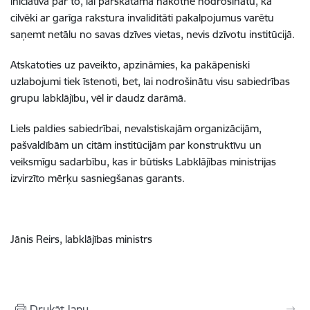
iniciatīva par to, lai pārskatāmā nākotnē nodrošinātu, ka
cilvēki ar garīga rakstura invaliditāti pakalpojumus varētu
saņemt netālu no savas dzīves vietas, nevis dzīvotu institūcijā.
Atskatoties uz paveikto, apzināmies, ka pakāpeniski
uzlabojumi tiek īstenoti, bet, lai nodrošinātu visu sabiedrības
grupu labklājību, vēl ir daudz darāmā.
Liels paldies sabiedrībai, nevalstiskajām organizācijām,
pašvaldībām un citām institūcijām par konstruktīvu un
veiksmīgu sadarbību, kas ir būtisks Labklājības ministrijas
izvirzīto mērķu sasniegšanas garants.
Jānis Reirs, labklājības ministrs
Drukāt lapu