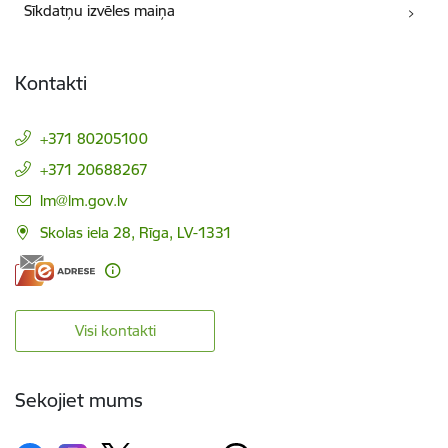
Sīkdatņu izvēles maiņa
Kontakti
+371 80205100
+371 20688267
E-pasts:
lm@lm.gov.lv
Skolas iela 28, Rīga, LV-1331
Visi kontakti
Sekojiet mums