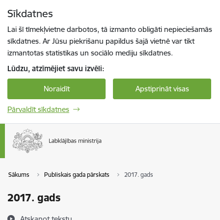
Pāriet uz lapas saturu
Sīkdatnes
Spied
lai meklētu
Enter
Lai šī tīmekļvietne darbotos, tā izmanto obligāti nepieciešamās
sīkdatnes. Ar Jūsu piekrišanu papildus šajā vietnē var tikt
izmantotas statistikas un sociālo mediju sīkdatnes.
Lūdzu, atzīmējiet savu izvēli:
Noraidīt
Apstiprināt visas
Pārvaldīt sīkdatnes
Sākums
Publiskais gada pārskats
2017. gads
2017. gads
Atskaņot tekstu