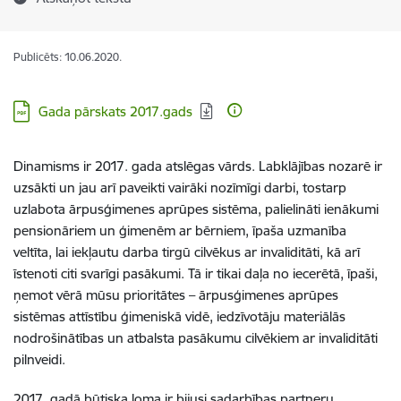
Publicēts: 10.06.2020.
Lejupielādēt:
Gada pārskats 2017.gads
Dinamisms ir 2017. gada atslēgas vārds. Labklājības nozarē ir
uzsākti un jau arī paveikti vairāki nozīmīgi darbi, tostarp
uzlabota ārpusģimenes aprūpes sistēma, palielināti ienākumi
pensionāriem un ģimenēm ar bērniem, īpaša uzmanība
veltīta, lai iekļautu darba tirgū cilvēkus ar invaliditāti, kā arī
īstenoti citi svarīgi pasākumi. Tā ir tikai daļa no iecerētā, īpaši,
ņemot vērā mūsu prioritātes – ārpusģimenes aprūpes
sistēmas attīstību ģimeniskā vidē, iedzīvotāju materiālās
nodrošinātības un atbalsta pasākumu cilvēkiem ar invaliditāti
pilnveidi.
2017. gadā būtiska loma ir bijusi sadarbības partneru,