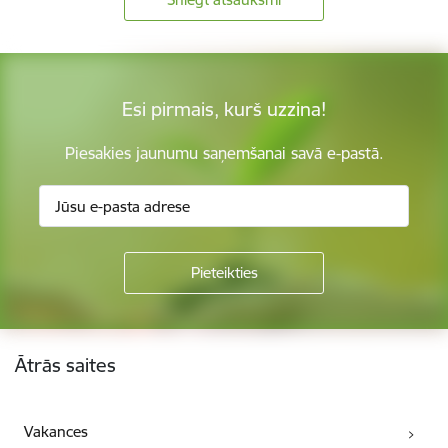
Esi pirmais, kurš uzzina!
Piesakies jaunumu saņemšanai savā e-pastā.
Kājene
Ātrās saites
Vakances