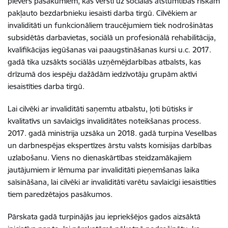
pievērš pasākumiem, kas vērsti uz sociālās atstumtības riskam
pakļauto bezdarbnieku iesaisti darba tirgū. Cilvēkiem ar
invaliditāti un funkcionāliem traucējumiem tiek nodrošinātas
subsidētās darbavietas, sociālā un profesionālā rehabilitācija,
kvalifikācijas iegūšanas vai paaugstināšanas kursi u.c. 2017.
gadā tika uzsākts sociālās uzņēmējdarbības atbalsts, kas
drīzumā dos iespēju dažādām iedzīvotāju grupām aktīvi
iesaistīties darba tirgū.
Lai cilvēki ar invaliditāti saņemtu atbalstu, ļoti būtisks ir
kvalitatīvs un savlaicīgs invaliditātes noteikšanas process.
2017. gadā ministrija uzsāka un 2018. gadā turpina Veselības
un darbnespējas ekspertīzes ārstu valsts komisijas darbības
uzlabošanu. Viens no dienaskārtības steidzamākajiem
jautājumiem ir lēmuma par invaliditāti pieņemšanas laika
saīsināšana, lai cilvēki ar invaliditāti varētu savlaicīgi iesaistīties
tiem paredzētajos pasākumos.
Pārskata gadā turpinājās jau iepriekšējos gados aizsāktā