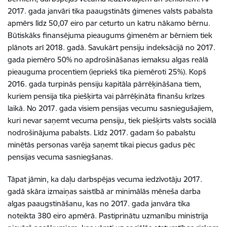
2017. gada janvāri tika paaugstināts ģimenes valsts pabalsta
apmērs līdz 50,07 eiro par ceturto un katru nākamo bērnu.
Būtiskāks finansējuma pieaugums ģimenēm ar bērniem tiek
plānots arī 2018. gadā. Savukārt pensiju indeksācijā no 2017.
gada piemēro 50% no apdrošināšanas iemaksu algas reālā
pieauguma procentiem (iepriekš tika piemēroti 25%). Kopš
2016. gada turpinās pensiju kapitāla pārrēķināšana tiem,
kuriem pensija tika piešķirta vai pārrēķināta finanšu krīzes
laikā. No 2017. gada visiem pensijas vecumu sasniegušajiem,
kuri nevar saņemt vecuma pensiju, tiek piešķirts valsts sociālā
nodrošinājuma pabalsts. Līdz 2017. gadam šo pabalstu
minētās personas varēja saņemt tikai piecus gadus pēc
pensijas vecuma sasniegšanas.
Tāpat jāmin, ka daļu darbspējas vecuma iedzīvotāju 2017.
gadā skāra izmaiņas saistībā ar minimālās mēneša darba
algas paaugstināšanu, kas no 2017. gada janvāra tika
noteikta 380 eiro apmērā. Pastiprinātu uzmanību ministrija