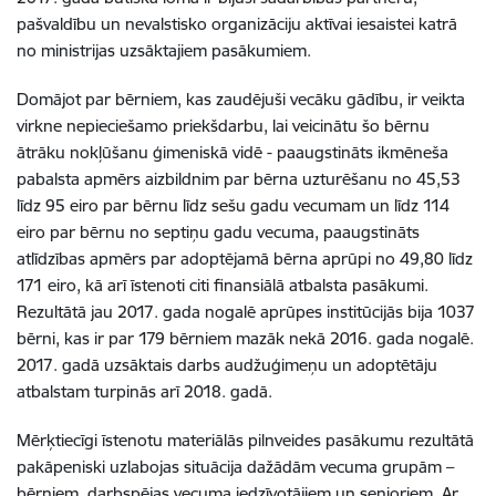
pašvaldību un nevalstisko organizāciju aktīvai iesaistei katrā
no ministrijas uzsāktajiem pasākumiem.
Domājot par bērniem, kas zaudējuši vecāku gādību, ir veikta
virkne nepieciešamo priekšdarbu, lai veicinātu šo bērnu
ātrāku nokļūšanu ģimeniskā vidē - paaugstināts ikmēneša
pabalsta apmērs aizbildnim par bērna uzturēšanu no 45,53
līdz 95 eiro par bērnu līdz sešu gadu vecumam un līdz 114
eiro par bērnu no septiņu gadu vecuma, paaugstināts
atlīdzības apmērs par adoptējamā bērna aprūpi no 49,80 līdz
171 eiro, kā arī īstenoti citi finansiālā atbalsta pasākumi.
Rezultātā jau 2017. gada nogalē aprūpes institūcijās bija 1037
bērni, kas ir par 179 bērniem mazāk nekā 2016. gada nogalē.
2017. gadā uzsāktais darbs audžuģimeņu un adoptētāju
atbalstam turpinās arī 2018. gadā.
Mērķtiecīgi īstenotu materiālās pilnveides pasākumu rezultātā
pakāpeniski uzlabojas situācija dažādām vecuma grupām –
bērniem, darbspējas vecuma iedzīvotājiem un senioriem. Ar