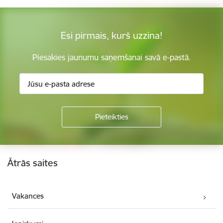
Esi pirmais, kurš uzzina!
Piesakies jaunumu saņemšanai savā e-pastā.
Kājene
Ātrās saites
Vakances