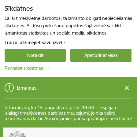
Pāriet uz lapas saturu
Sīkdatnes
Spied
lai meklētu
Enter
Lai šī tīmekļvietne darbotos, tā izmanto obligāti nepieciešamās
sīkdatnes. Ar Jūsu piekrišanu papildus šajā vietnē var tikt
izmantotas statistikas un sociālo mediju sīkdatnes.
Lūdzu, atzīmējiet savu izvēli:
Noraidīt
Apstiprināt visas
Pārvaldīt sīkdatnes
Izmaiņas
Informējam, ka 13. augustā no plkst. 19.00 ir iespējami
īslaicīgi tīmekļvietnes darbības traucējumi, jo tiks veikti
uzturēšanas darbi. Atvainojamies par sagādātajām neērtībām!