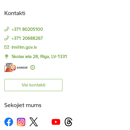
Kontakti
+371 80205100
+371 20688267
E-pasts:
lm@lm.gov.lv
Skolas iela 28, Rīga, LV-1331
Visi kontakti
Sekojiet mums