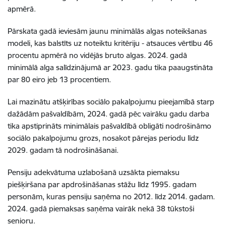
apmērā.
Pārskata gadā ieviesām jaunu minimālās algas noteikšanas
modeli, kas balstīts uz noteiktu kritēriju - atsauces vērtību 46
procentu apmērā no vidējās bruto algas. 2024. gadā
minimālā alga salīdzinājumā ar 2023. gadu tika paaugstināta
par 80 eiro jeb 13 procentiem.
Lai mazinātu atšķirības sociālo pakalpojumu pieejamībā starp
dažādām pašvaldībām, 2024. gadā pēc vairāku gadu darba
tika apstiprināts minimālais pašvaldībā obligāti nodrošināmo
sociālo pakalpojumu grozs, nosakot pārejas periodu līdz
2029. gadam tā nodrošināšanai.
Pensiju adekvātuma uzlabošanā uzsākta piemaksu
piešķiršana par apdrošināšanas stāžu līdz 1995. gadam
personām, kuras pensiju saņēma no 2012. līdz 2014. gadam.
2024. gadā piemaksas saņēma vairāk nekā 38 tūkstoši
senioru.