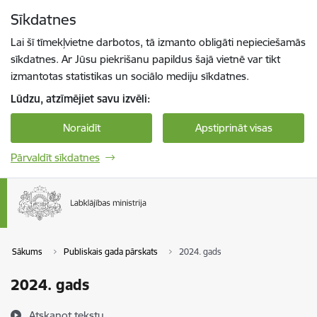
Pāriet uz lapas saturu
Sīkdatnes
Spied
lai meklētu
Enter
Lai šī tīmekļvietne darbotos, tā izmanto obligāti nepieciešamās
sīkdatnes. Ar Jūsu piekrišanu papildus šajā vietnē var tikt
izmantotas statistikas un sociālo mediju sīkdatnes.
Lūdzu, atzīmējiet savu izvēli:
Noraidīt
Apstiprināt visas
Pārvaldīt sīkdatnes
Sākums
Publiskais gada pārskats
2024. gads
2024. gads
Atskaņot tekstu