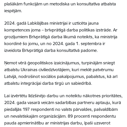
plašākām funkcijām un metodiska un konsultatīva atbalsta
iespējām.
2024. gadā Labklājības ministrijai ir uzticēta jauna
kompetences joma – brīvprātīgā darba politikas izstrāde. Ar
grozījumiem Brīvprātīgā darba likumā noteikts, ka ministrija
koordinē šo jomu, un no 2024. gada 1. septembra ir
izveidota Brīvprātīgā darba konsultatīvā padome.
Ņemot vērā ģeopolitiskos izaicinājumus, turpinājām sniegt
atbalstu Ukrainas civiliedzīvotājiem, kuri meklē patvērumu
Latvijā, nodrošinot sociālos pakalpojumus, pabalstus, kā arī
atbalstu integrācijai darba tirgū un sabiedrībā.
Lai izvērtētu līdzšinējo darbu un noteiktu nākotnes prioritātes,
2024. gada vasarā veicām sadarbības partneru aptauju, kurā
piedalījās 197 respondenti no valsts pārvaldes, pašvaldībām
un nevalstiskajām organizācijām. 89 procenti respondentu
pauda apmierinātību ar ministrijas darbu, īpaši uzsverot