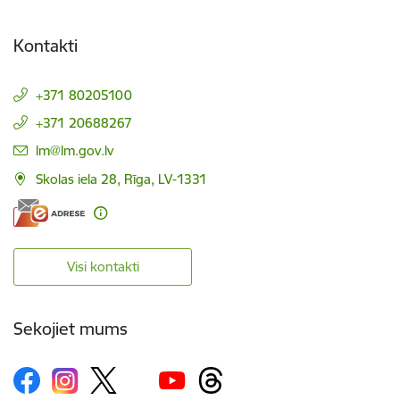
Kontakti
+371 80205100
+371 20688267
E-pasts:
lm@lm.gov.lv
Skolas iela 28, Rīga, LV-1331
Visi kontakti
Sekojiet mums