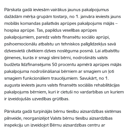
Pārskata gadā ieviesām vairākus jaunus pakalpojumus
dažādām mērķa grupām tostarp, no 1. janvāra ieviests jauns
mobilās komandas paliatīvās aprūpes pakalpojums mājās –
hospisa aprūpe. Tas, papildus veselības aprūpes
pakalpojumiem, paredz valsts finansētu sociālo aprūpi,
psihoemocionālu atbalstu un tehniskos palīglīdzekļus savā
dzīvesvietā cilvēkiem dzīves noslēguma posmā. Lai atbalstītu
ģimenes, kurās ir smagi slimi bērni, nodrošināts valsts
budžeta līdzfinansējums 50 procentu apmērā aprūpes mājās
pakalpojuma nodrošināšanai bērniem ar smagiem un ļoti
smagiem funkcionāliem traucējumiem. Savukārt, no 1.
augusta ieviests jauns valsts finansēts sociālās rehabilitācijas
pakalpojums bērniem, kuri ir cietuši no vardarbības un kuriem
ir izveidojušās uzvedības grūtības.
Pārskata gadā turpinājās bērnu tiesību aizsardzības sistēmas
pilnveide, reorganizējot Valsts bērnu tiesību aizsardzības
inspekciju un izveidojot Bērnu aizsardzības centru ar