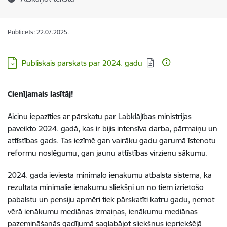
Publicēts: 22.07.2025.
Lejupielādēt:
Publiskais pārskats par 2024. gadu
Cienījamais lasītāj!
Aicinu iepazīties ar pārskatu par Labklājības ministrijas
paveikto 2024. gadā, kas ir bijis intensīva darba, pārmaiņu un
attīstības gads. Tas iezīmē gan vairāku gadu garumā īstenotu
reformu noslēgumu, gan jaunu attīstības virzienu sākumu.
2024. gadā ieviesta minimālo ienākumu atbalsta sistēma, kā
rezultātā minimālie ienākumu sliekšņi un no tiem izrietošo
pabalstu un pensiju apmēri tiek pārskatīti katru gadu, ņemot
vērā ienākumu mediānas izmaiņas, ienākumu mediānas
pazemināšanās gadījumā saglabājot sliekšņus iepriekšējā