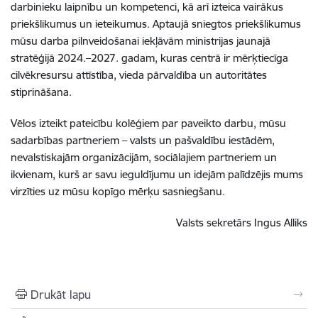
darbinieku laipnību un kompetenci, kā arī izteica vairākus
priekšlikumus un ieteikumus. Aptaujā sniegtos priekšlikumus
mūsu darba pilnveidošanai iekļāvām ministrijas jaunajā
stratēģijā 2024.–2027. gadam, kuras centrā ir mērķtiecīga
cilvēkresursu attīstība, vieda pārvaldība un autoritātes
stiprināšana.
Vēlos izteikt pateicību kolēģiem par paveikto darbu, mūsu
sadarbības partneriem – valsts un pašvaldību iestādēm,
nevalstiskajām organizācijām, sociālajiem partneriem un
ikvienam, kurš ar savu ieguldījumu un idejām palīdzējis mums
virzīties uz mūsu kopīgo mērķu sasniegšanu.
Valsts sekretārs Ingus Alliks
Drukāt lapu