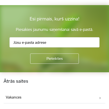
Esi pirmais, kurš uzzina!
Piesakies jaunumu saņemšanai savā e-pastā.
Kājene
Ātrās saites
Vakances