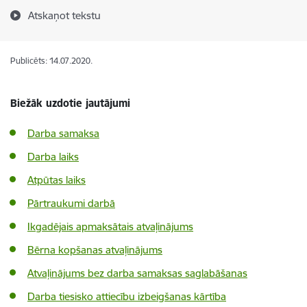
Atskaņot tekstu
Publicēts: 14.07.2020.
Biežāk uzdotie jautājumi
Darba samaksa
Darba laiks
Atpūtas laiks
Pārtraukumi darbā
Ikgadējais apmaksātais atvaļinājums
Bērna kopšanas atvaļinājums
Atvaļinājums bez darba samaksas saglabāšanas
Darba tiesisko attiecību izbeigšanas kārtība