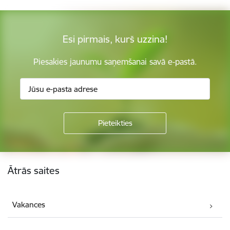
Esi pirmais, kurš uzzina!
Piesakies jaunumu saņemšanai savā e-pastā.
Kājene
Ātrās saites
Vakances