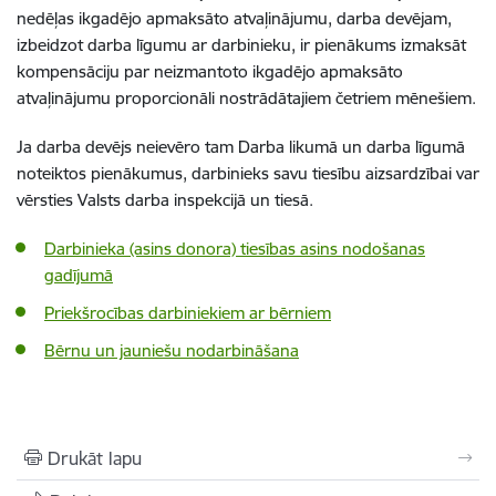
nedēļas ikgadējo apmaksāto atvaļinājumu, darba devējam,
izbeidzot darba līgumu ar darbinieku, ir pienākums izmaksāt
kompensāciju par neizmantoto ikgadējo apmaksāto
atvaļinājumu proporcionāli nostrādātajiem četriem mēnešiem.
Ja darba devējs neievēro tam Darba likumā un darba līgumā
noteiktos pienākumus, darbinieks savu tiesību aizsardzībai var
vērsties Valsts darba inspekcijā un tiesā.
Darbinieka (asins donora) tiesības asins nodošanas
gadījumā
Priekšrocības darbiniekiem ar bērniem
Bērnu un jauniešu nodarbināšana
Drukāt lapu