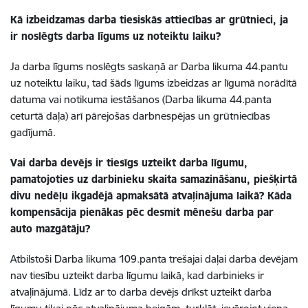
Kā izbeidzamas darba tiesiskās attiecības ar grūtnieci, ja
ir noslēgts darba līgums uz noteiktu laiku?
Ja darba līgums noslēgts saskaņā ar Darba likuma 44.pantu
uz noteiktu laiku, tad šāds līgums izbeidzas ar līgumā norādītā
datuma vai notikuma iestāšanos (Darba likuma 44.panta
ceturtā daļa) arī pārejošas darbnespējas un grūtniecības
gadījumā.
Vai darba devējs ir tiesīgs uzteikt darba līgumu,
pamatojoties uz darbinieku skaita samazināšanu, piešķirtā
divu nedēļu ikgadējā apmaksātā atvaļinājuma laikā? Kāda
kompensācija pienākas pēc desmit mēnešu darba par
auto mazgātāju?
Atbilstoši Darba likuma 109.panta trešajai daļai darba devējam
nav tiesību uzteikt darba līgumu laikā, kad darbinieks ir
atvaļinājumā. Līdz ar to darba devējs drīkst uzteikt darba