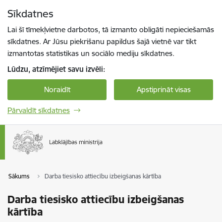
Pāriet uz lapas saturu
Sīkdatnes
Spied
lai meklētu
Enter
Lai šī tīmekļvietne darbotos, tā izmanto obligāti nepieciešamās
sīkdatnes. Ar Jūsu piekrišanu papildus šajā vietnē var tikt
izmantotas statistikas un sociālo mediju sīkdatnes.
Lūdzu, atzīmējiet savu izvēli:
Noraidīt
Apstiprināt visas
Pārvaldīt sīkdatnes
Sākums
Darba tiesisko attiecību izbeigšanas kārtība
Darba tiesisko attiecību izbeigšanas
kārtība