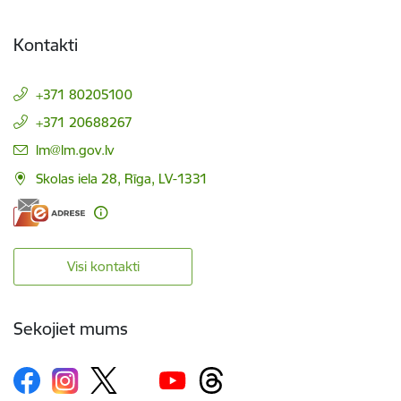
Kontakti
+371 80205100
+371 20688267
E-pasts:
lm@lm.gov.lv
Skolas iela 28, Rīga, LV-1331
Visi kontakti
Sekojiet mums