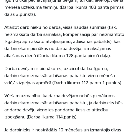
līgumu tikai pēc atvaļinājuma beigām, turklāt, ievērojot viena
mēneša uzteikuma termiņu (Darba likuma 103.panta pirmās
daļas 3.punkts).
Atlaižot darbinieku no darba, visas naudas summas (t.sk.
neizmaksātā darba samaksa, kompensācija par neizmantoto
ikgadējo apmaksāto atvaļinājumu, atlaišanas pabalsts), kas
darbiniekam pienākas no darba devēja, izmaksājamas
atlaišanas dienā (Darba likuma 128.panta pirmā daļa).
Darba devējam ir pienākums, uzteicot darba līgumu,
darbiniekam izmaksāt atlaišanas pabalstu viena mēneša
vidējās izpeļņas apmērā (Darba likuma 112.panta 1.punkts).
Vēršam uzmanību, ka darba devējam nebūs pienākums
darbiniekam izmaksāt atlaišanas pabalstu, ja darbinieks būs
ar darba devēju vienojies par darba tiesisko attiecību
izbeigšanu (Darba likuma 114.pants).
Ja darbinieks ir nostrādājis 10 mēnešus un izmantojis divas