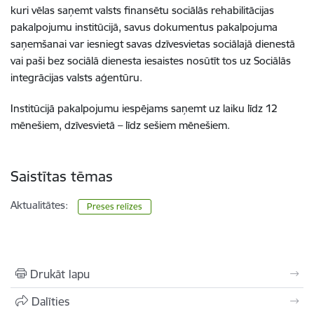
kuri vēlas saņemt valsts finansētu sociālās rehabilitācijas
pakalpojumu institūcijā, savus dokumentus pakalpojuma
saņemšanai var iesniegt savas dzīvesvietas sociālajā dienestā
vai paši bez sociālā dienesta iesaistes nosūtīt tos uz Sociālās
integrācijas valsts aģentūru.
Institūcijā pakalpojumu iespējams saņemt uz laiku līdz 12
mēnešiem, dzīvesvietā – līdz sešiem mēnešiem.
Saistītas tēmas
Aktualitātes:
Preses relīzes
Drukāt lapu
Dalīties