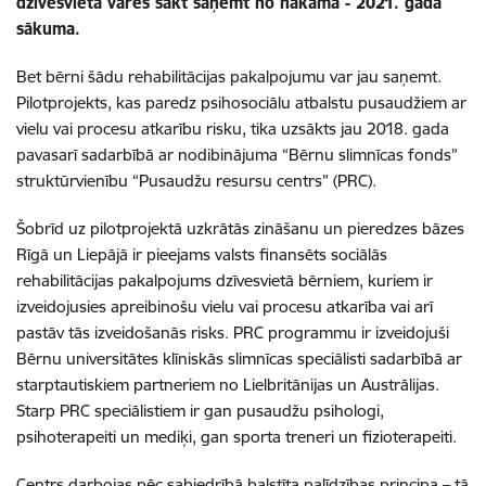
dzīvesvietā varēs sākt saņemt no nākamā - 2021. gada
sākuma.
Bet bērni šādu rehabilitācijas pakalpojumu var jau saņemt.
Pilotprojekts, kas paredz psihosociālu atbalstu pusaudžiem ar
vielu vai procesu atkarību risku, tika uzsākts jau 2018. gada
pavasarī sadarbībā ar nodibinājuma “Bērnu slimnīcas fonds”
struktūrvienību “Pusaudžu resursu centrs” (PRC).
Šobrīd uz pilotprojektā uzkrātās zināšanu un pieredzes bāzes
Rīgā un Liepājā ir pieejams valsts finansēts sociālās
rehabilitācijas pakalpojums dzīvesvietā bērniem, kuriem ir
izveidojusies apreibinošu vielu vai procesu atkarība vai arī
pastāv tās izveidošanās risks. PRC programmu ir izveidojuši
Bērnu universitātes klīniskās slimnīcas speciālisti sadarbībā ar
starptautiskiem partneriem no Lielbritānijas un Austrālijas.
Starp PRC speciālistiem ir gan pusaudžu psihologi,
psihoterapeiti un mediķi, gan sporta treneri un fizioterapeiti.
Centrs darbojas pēc sabiedrībā balstīta palīdzības principa – tā