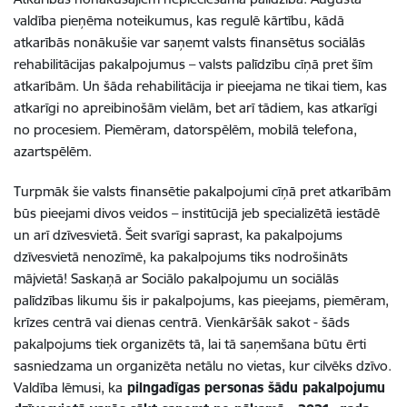
valdība pieņēma noteikumus, kas regulē kārtību, kādā
atkarībās nonākušie var saņemt valsts finansētus sociālās
rehabilitācijas pakalpojumus – valsts palīdzību cīņā pret šīm
atkarībām. Un šāda rehabilitācija ir pieejama ne tikai tiem, kas
atkarīgi no apreibinošām vielām, bet arī tādiem, kas atkarīgi
no procesiem. Piemēram, datorspēlēm, mobilā telefona,
azartspēlēm.
Turpmāk šie valsts finansētie pakalpojumi cīņā pret atkarībām
būs pieejami divos veidos – institūcijā jeb specializētā iestādē
un arī dzīvesvietā. Šeit svarīgi saprast, ka pakalpojums
dzīvesvietā nenozīmē, ka pakalpojums tiks nodrošināts
mājvietā! Saskaņā ar Sociālo pakalpojumu un sociālās
palīdzības likumu šis ir pakalpojums, kas pieejams, piemēram,
krīzes centrā vai dienas centrā. Vienkāršāk sakot - šāds
pakalpojums tiek organizēts tā, lai tā saņemšana būtu ērti
sasniedzama un organizēta netālu no vietas, kur cilvēks dzīvo.
Valdība lēmusi, ka
pilngadīgas personas šādu pakalpojumu