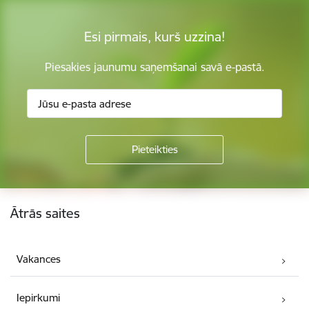
Esi pirmais, kurš uzzina!
Piesakies jaunumu saņemšanai savā e-pastā.
Kājene
Ātrās saites
Vakances
Iepirkumi