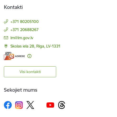
Kontakti
+371 80205100
+371 20688267
E-pasts:
lm@lm.gov.lv
Skolas iela 28, Rīga, LV-1331
Visi kontakti
Sekojiet mums