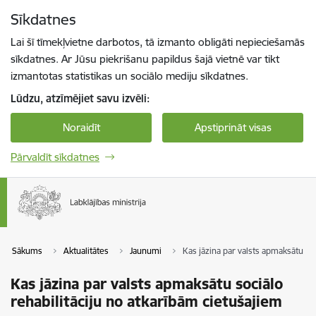
Pāriet uz lapas saturu
Sīkdatnes
Spied
lai meklētu
Enter
Lai šī tīmekļvietne darbotos, tā izmanto obligāti nepieciešamās
sīkdatnes. Ar Jūsu piekrišanu papildus šajā vietnē var tikt
izmantotas statistikas un sociālo mediju sīkdatnes.
Lūdzu, atzīmējiet savu izvēli:
Noraidīt
Apstiprināt visas
Pārvaldīt sīkdatnes
Sākums
Aktualitātes
Jaunumi
Kas jāzina par valsts apmaksātu soc
Kas jāzina par valsts apmaksātu sociālo
rehabilitāciju no atkarībām cietušajiem