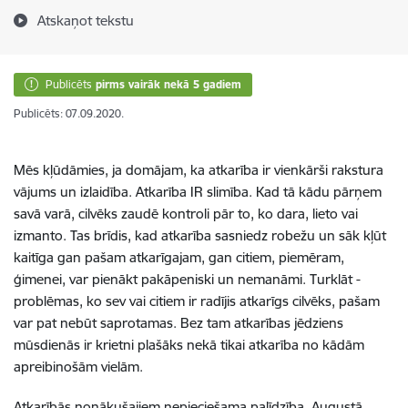
Atskaņot tekstu
Publicēts
pirms vairāk nekā 5 gadiem
Publicēts: 07.09.2020.
Mēs kļūdāmies, ja domājam, ka atkarība ir vienkārši rakstura
vājums un izlaidība. Atkarība IR slimība. Kad tā kādu pārņem
savā varā, cilvēks zaudē kontroli pār to, ko dara, lieto vai
izmanto. Tas brīdis, kad atkarība sasniedz robežu un sāk kļūt
kaitīga gan pašam atkarīgajam, gan citiem, piemēram,
ģimenei, var pienākt pakāpeniski un nemanāmi. Turklāt -
problēmas, ko sev vai citiem ir radījis atkarīgs cilvēks, pašam
var pat nebūt saprotamas. Bez tam atkarības jēdziens
mūsdienās ir krietni plašāks nekā tikai atkarība no kādām
apreibinošām vielām.
Atkarībās nonākušajiem nepieciešama palīdzība. Augustā