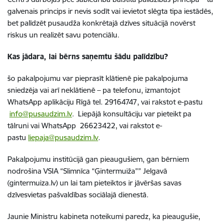
galvenais princips ir nevis sodīt vai ievietot slēgta tipa iestādēs,
bet palīdzēt pusaudža konkrētajā dzīves situācijā novērst
riskus un realizēt savu potenciālu.
Kas jādara, lai bērns saņemtu šādu palīdzību?
šo pakalpojumu var pieprasīt klātienē pie pakalpojuma
sniedzēja vai arī neklātienē – pa telefonu, izmantojot
WhatsApp aplikāciju Rīgā tel. 29164747, vai rakstot e-pastu
info@pusaudzim.lv
. Liepājā konsultāciju var pieteikt pa
tālruni vai WhatsApp 26623422, vai rakstot e-
pastu
liepaja@pusaudzim.lv
.
Pakalpojumu institūcijā gan pieaugušiem, gan bērniem
nodrošina VSIA “Slimnīca “Ģintermuiža”” Jelgavā
(gintermuiza.lv) un lai tam pieteiktos ir jāvēršas savas
dzīvesvietas pašvaldības sociālajā dienestā.
Jaunie Ministru kabineta noteikumi paredz, ka pieaugušie,