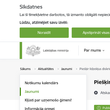
Pāriet uz lapas saturu
Sīkdatnes
Lai šī tīmekļvietne darbotos, tā izmanto obligāti nepiec
Lūdzu, atzīmējiet savu izvēli:
Noraidīt
Apstiprināt visas
Par mums
Sākums
Aktualitātes
Jaunumi
Piešķir līdzekļus diskr
Piešķi
Notikumu kalendārs
Jaunumi
Atska
Kļūsti par uzņemošo ģimeni!
Publi
Informācija presei