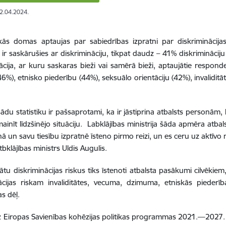
02.04.2024.
skās domas aptaujas par sabiedrības izpratni par diskrimināci
 ir saskārušies ar diskrimināciju, tikpat daudz – 41% diskriminācij
ācija, ar kuru saskaras bieži vai samērā bieži, aptaujātie respo
(46%), etnisko piederību (44%), seksuālo orientāciju (42%), invalidi
ādu statistiku ir pašsaprotami, ka ir jāstiprina atbalsts personām
mainīt līdzšinējo situāciju. Labklājības ministrija šāda apmēra atbal
nā un savu tiesību izpratnē īsteno pirmo reizi, un es ceru uz aktīvo 
bklājības ministrs Uldis Augulis.
ātu diskriminācijas riskus tiks īstenoti atbalsta pasākumi cilvēkie
ācijas riskam invaliditātes, vecuma, dzimuma, etniskās piederība
as dēļ.
 Eiropas Savienības kohēzijas politikas programmas 2021.—2027. 