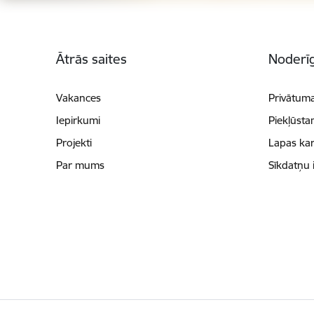
Kājene
Ātrās saites
Noderīg
Vakances
Privātuma
Iepirkumi
Piekļūsta
Projekti
Lapas kar
Par mums
Sīkdatņu 