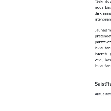
“Sekmēt a
nodarbinā
diskrimin
īstenošan
Jaunajam 
pretendēt
pārstāvo
iekļaušan
interešu 
veidi, k
iekļaušan
Saistī
Aktualitāt