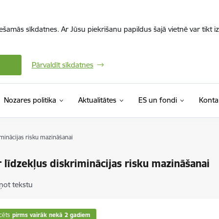
iešamās sīkdatnes. Ar Jūsu piekrišanu papildus šajā vietnē var tikt i
Pārvaldīt sīkdatnes
Nozares politika
Aktualitātes
ES un fondi
Konta
iminācijas risku mazināšanai
r līdzekļus diskriminācijas risku mazināšanai
ņot tekstu
cēts
pirms vairāk nekā 2 gadiem