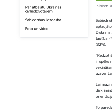
Publicēts: 
Par atbalstu Ukrainas
civiliedzīvotājiem
Sabiedrības līdzdalība
Sabiedri
aptaujāto
Foto un video
Diskrimin
tautībai 
(32%).
“Redzot š
ir spēks 
veicināša
uzsver Lat
Lai mazin
diskrimin
orientācij
To paredz