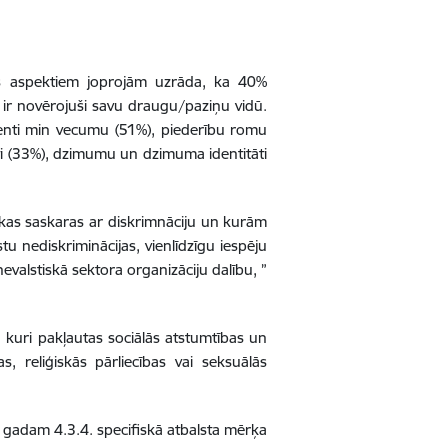
jas aspektiem joprojām uzrāda, ka 40%
u ir novērojuši savu draugu/paziņu vidū.
ndenti min vecumu (51%), piederību romu
tāti (33%), dzimumu un dzimuma identitāti
, kas saskaras ar diskrimnāciju un kurām
stu nediskriminācijas, vienlīdzīgu iespēju
nevalstiskā sektora organizāciju dalību, ”
m, kuri pakļautas sociālās atstumtības un
s, reliģiskās pārliecības vai seksuālās
gadam 4.3.4. specifiskā atbalsta mērķa