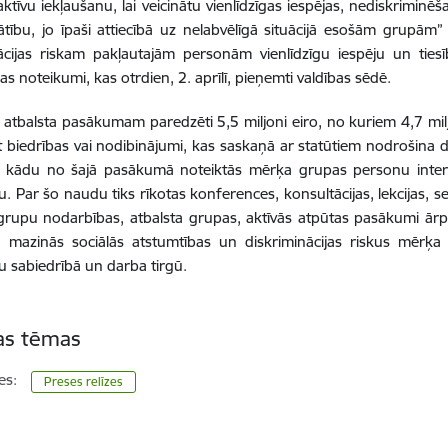
ktīvu iekļaušanu, lai veicinātu vienlīdzīgas iespējas, nediskriminēš
tību, jo īpaši attiecībā uz nelabvēlīgā situācijā esošām grupām
ācijas riskam pakļautajām personām vienlīdzīgu iespēju un ties
as noteikumi, kas otrdien, 2. aprīlī, pieņemti valdības sēdē.
atbalsta pasākumam paredzēti 5,5 miljoni eiro, no kuriem 4,7 mil
 biedrības vai nodibinājumi, kas saskaņā ar statūtiem nodrošina
t kādu no šajā pasākumā noteiktās mērķa grupas personu inte
u. Par šo naudu tiks rīkotas konferences, konsultācijas, lekcijas, s
grupu nodarbības, atbalsta grupas, aktīvās atpūtas pasākumi ārp
as mazinās sociālās atstumtības un diskriminācijas riskus mērķ
u sabiedrībā un darba tirgū.
tas tēmas
es:
Preses relīzes