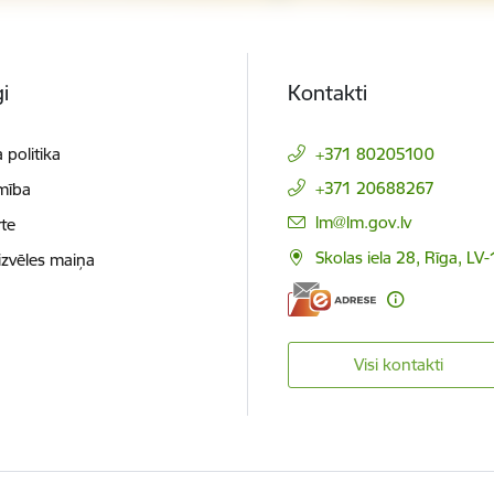
i
Kontakti
 politika
+371 80205100
+371 20688267
mība
E-pasts:
lm@lm.gov.lv
te
Skolas iela 28, Rīga, LV
izvēles maiņa
Visi kontakti