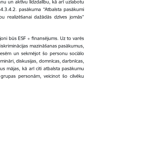
anu un aktīvu līdzdalību, kā arī uzlabotu
” 4.3.4.2. pasākuma “Atbalsta pasākumi
ību realizēšanai dažādās dzīves jomās”
joni būs ESF + finansējums. Uz to varēs
 diskriminācijas mazināšanas pasākumus,
resēm un sekmējot šo personu sociālo
emināri, diskusijas, domnīcas, darbnīcas,
us mājas, kā arī citi atbalsta pasākumu
a grupas personām, veicinot šo cilvēku