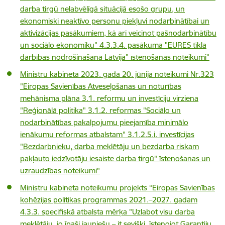
darba tirgū nelabvēlīgā situācijā esošo grupu, un
ekonomiski neaktīvo personu piekļuvi nodarbinātībai un
aktivizācijas pasākumiem, kā arī veicinot pašnodarbinātību
un sociālo ekonomiku" 4.3.3.4. pasākuma "EURES tīkla
darbības nodrošināšana Latvijā" īstenošanas noteikumi”
Ministru kabineta 2023. gada 20. jūnija noteikumi Nr.323
"Eiropas Savienības Atveseļošanas un noturības
mehānisma plāna 3.1. reformu un investīciju virziena
"Reģionālā politika" 3.1.2. reformas "Sociālo un
nodarbinātības pakalpojumu pieejamība minimālo
ienākumu reformas atbalstam" 3.1.2.5.i. investīcijas
"Bezdarbnieku, darba meklētāju un bezdarba riskam
pakļauto iedzīvotāju iesaiste darba tirgū" īstenošanas un
uzraudzības noteikumi"
Ministru kabineta noteikumu projekts “
Eiropas Savienības
kohēzijas politikas programmas 2021.–2027. gadam
4.3.3. specifiskā atbalsta mērķa "Uzlabot visu darba
meklētāju, jo īpaši jauniešu – it sevišķi, īstenojot Garantiju