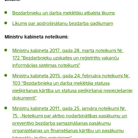
Bezdarbnieku un darba meklētāju atbalsta likums
Likums par apdrošināšanu bezdarba gadījumam
Ministru kabineta noteikumi:
Ministru kabineta 2017. gada 28. marta noteikumi Nr.
172 "Bezdarbnieku uzskaites un reģistrēto vakanču
informācijas sistēmas noteikumi"
Ministru kabineta 2015. gada 24. februāra noteikumi Nr.
103 “Bezdarbnieka un darba meklētāja statusa
piešķiršanas kārtība un statusa piešķiršanai nepieciešamie
dokumenti”
Ministru kabineta 2011. gada 25. janvāra noteikumi Nr.
75 „Noteikumi par aktīvo nodarbinātības pasākumu un
preventīvo bezdarba samazināšanas pasākumu
organizēšanas un finansēšanas kārtību un pasākumu
īstenotāju izvēles principiem"