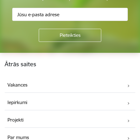
Kājene
Ātrās saites
Vakances
Iepirkumi
Projekti
Par mums