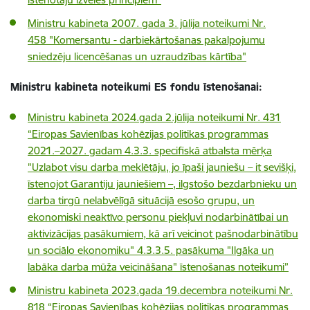
Ministru kabineta 2007. gada 3. jūlija noteikumi Nr.
458 "Komersantu - darbiekārtošanas pakalpojumu
sniedzēju licencēšanas un uzraudzības kārtība"
Ministru kabineta noteikumi ES fondu īstenošanai:
Ministru kabineta 2024.gada 2.jūlija noteikumi Nr. 431
“Eiropas Savienības kohēzijas politikas programmas
2021.–2027. gadam 4.3.3. specifiskā atbalsta mērķa
"Uzlabot visu darba meklētāju, jo īpaši jauniešu – it sevišķi,
īstenojot Garantiju jauniešiem –, ilgstošo bezdarbnieku un
darba tirgū nelabvēlīgā situācijā esošo grupu, un
ekonomiski neaktīvo personu piekļuvi nodarbinātībai un
aktivizācijas pasākumiem, kā arī veicinot pašnodarbinātību
un sociālo ekonomiku" 4.3.3.5. pasākuma "Ilgāka un
labāka darba mūža veicināšana" īstenošanas noteikumi”
Ministru kabineta 2023.gada 19.decembra noteikumi Nr.
818 “Eiropas Savienības kohēzijas politikas programmas