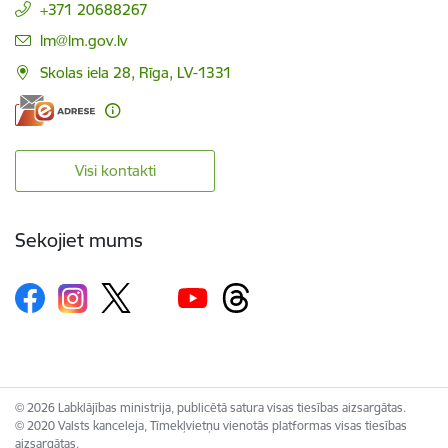
+371 20688267
E-pasts:
lm@lm.gov.lv
Skolas iela 28, Rīga, LV-1331
Visi kontakti
Sekojiet mums
© 2026 Labklājības ministrija, publicētā satura visas tiesības aizsargātas.
© 2020 Valsts kanceleja, Tīmekļvietņu vienotās platformas visas tiesības
aizsargātas.