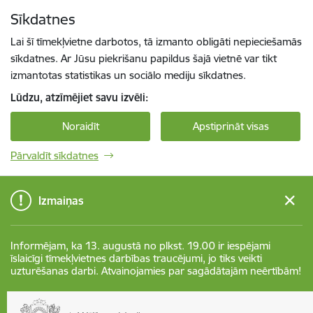
Pāriet uz lapas saturu
Sīkdatnes
Spied
lai meklētu
Enter
Lai šī tīmekļvietne darbotos, tā izmanto obligāti nepieciešamās
sīkdatnes. Ar Jūsu piekrišanu papildus šajā vietnē var tikt
izmantotas statistikas un sociālo mediju sīkdatnes.
Lūdzu, atzīmējiet savu izvēli:
Noraidīt
Apstiprināt visas
Pārvaldīt sīkdatnes
Izmaiņas
Informējam, ka 13. augustā no plkst. 19.00 ir iespējami
īslaicīgi tīmekļvietnes darbības traucējumi, jo tiks veikti
uzturēšanas darbi. Atvainojamies par sagādātajām neērtībām!