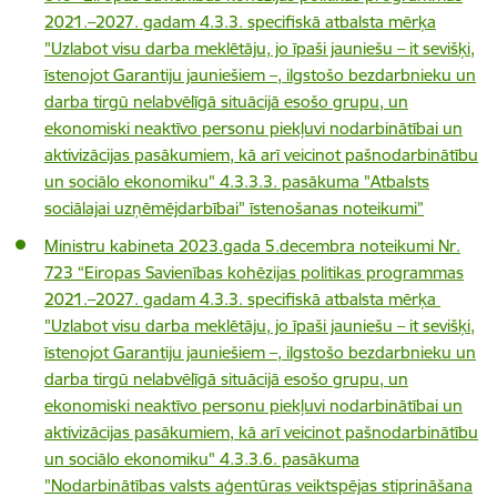
2021.–2027. gadam 4.3.3. specifiskā atbalsta mērķa
"Uzlabot visu darba meklētāju, jo īpaši jauniešu – it sevišķi,
īstenojot Garantiju jauniešiem –, ilgstošo bezdarbnieku un
darba tirgū nelabvēlīgā situācijā esošo grupu, un
ekonomiski neaktīvo personu piekļuvi nodarbinātībai un
aktivizācijas pasākumiem, kā arī veicinot pašnodarbinātību
un sociālo ekonomiku" 4.3.3.3. pasākuma "Atbalsts
sociālajai uzņēmējdarbībai" īstenošanas noteikumi”
Ministru kabineta 2023.gada 5.decembra noteikumi Nr.
723 “Eiropas Savienības kohēzijas politikas programmas
2021.–2027. gadam 4.3.3. specifiskā atbalsta mērķa
"Uzlabot visu darba meklētāju, jo īpaši jauniešu – it sevišķi,
īstenojot Garantiju jauniešiem –, ilgstošo bezdarbnieku un
darba tirgū nelabvēlīgā situācijā esošo grupu, un
ekonomiski neaktīvo personu piekļuvi nodarbinātībai un
aktivizācijas pasākumiem, kā arī veicinot pašnodarbinātību
un sociālo ekonomiku" 4.3.3.6. pasākuma
"Nodarbinātības valsts aģentūras veiktspējas stiprināšana