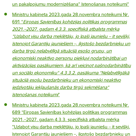
un pakalpojumu modernizēšana" īstenošanas noteikumi”
Ministru kabineta 2023.gada 28.novembra noteikumi Nr.
691 “
Eiropas Savienības kohēzijas politikas programmas
2021.–2027. gadam 4.3.3. specifiskā atbalsta mērķa
"Uzlabot visu darba meklētāju, jo īpaši jauniešu – it sevišķi,
īstenojot Garantiju jauniešiem –, ilgstošo bezdarbnieku un
darba tirgū nelabvēlīgā situācijā esošo grupu, un
ekonomiski neaktīvo personu piekļuvi nodarbinātībai un
aktivizācijas pasākumiem, kā arī veicinot pašnodarbinātību
un sociālo ekonomiku" 4.3.3.2. pasākuma "Nelabvēlīgākā
situācijā esošu bezdarbnieku un ekonomiski neaktīvo
iedzīvotāju iekļaušanās darba tirgū sekmēšana"
īstenošanas noteikumi
”
Ministru kabineta 2023.gada 28.novembra noteikumi Nr.
689 “Eiropas Savienības kohēzijas politikas programmas
2021.–2027. gadam 4.3.3. specifiskā atbalsta mērķa
"Uzlabot visu darba meklētāju, jo īpaši jauniešu – it sevišķi,
īstenojot Garantiju jauniešiem –, ilgstošo bezdarbnieku un