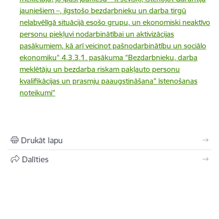
jauniešiem –, ilgstošo bezdarbnieku un darba tirgū
nelabvēlīgā situācijā esošo grupu, un ekonomiski neaktīvo
personu piekļuvi nodarbinātībai un aktivizācijas
pasākumiem, kā arī veicinot pašnodarbinātību un sociālo
ekonomiku" 4.3.3.1. pasākuma "Bezdarbnieku, darba
meklētāju un bezdarba riskam pakļauto personu
kvalifikācijas un prasmju paaugstināšana" īstenošanas
noteikumi”
Drukāt lapu
Dalīties