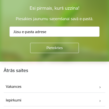
Esi pirmais, kurš uzzina!
Piesakies jaunumu saņemšanai savā e-pastā.
Kājene
Ātrās saites
Vakances
Iepirkumi