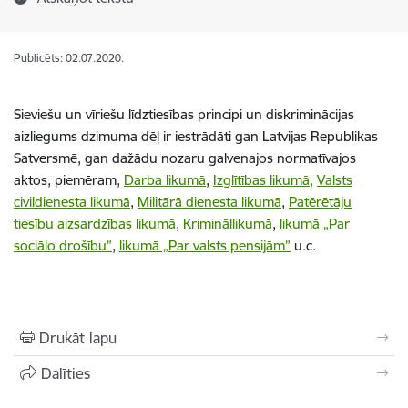
Publicēts: 02.07.2020.
Sieviešu un vīriešu līdztiesības principi un diskriminācijas
aizliegums dzimuma dēļ ir iestrādāti gan Latvijas Republikas
Satversmē, gan dažādu nozaru galvenajos normatīvajos
aktos, piemēram,
Darba likumā
,
Izglītības likumā,
Valsts
civildienesta likumā
,
Militārā dienesta likumā
,
Patērētāju
tiesību aizsardzības likumā
,
Krimināllikumā
,
likumā „Par
sociālo drošību”
,
likumā „Par valsts pensijām”
u.c.
Drukāt lapu
Dalīties