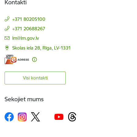
Kontakti
+371 80205100
+371 20688267
E-pasts:
lm@lm.gov.lv
Skolas iela 28, Rīga, LV-1331
Visi kontakti
Sekojiet mums