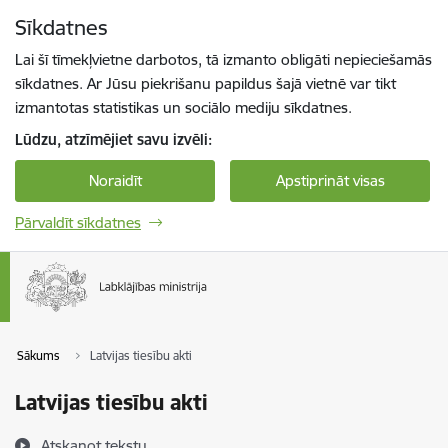
Pāriet uz lapas saturu
Sīkdatnes
Spied
lai meklētu
Enter
Lai šī tīmekļvietne darbotos, tā izmanto obligāti nepieciešamās
sīkdatnes. Ar Jūsu piekrišanu papildus šajā vietnē var tikt
izmantotas statistikas un sociālo mediju sīkdatnes.
Lūdzu, atzīmējiet savu izvēli:
Noraidīt
Apstiprināt visas
Pārvaldīt sīkdatnes
Sākums
Latvijas tiesību akti
Latvijas tiesību akti
Atskaņot tekstu