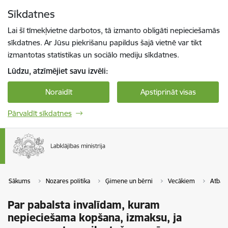
Pāriet uz lapas saturu
Sīkdatnes
Spied
lai meklētu
Enter
Lai šī tīmekļvietne darbotos, tā izmanto obligāti nepieciešamās
sīkdatnes. Ar Jūsu piekrišanu papildus šajā vietnē var tikt
izmantotas statistikas un sociālo mediju sīkdatnes.
Lūdzu, atzīmējiet savu izvēli:
Noraidīt
Apstiprināt visas
Pārvaldīt sīkdatnes
Sākums
Nozares politika
Ģimene un bērni
Vecākiem
Atbals
Par pabalsta invalīdam, kuram
nepieciešama kopšana, izmaksu, ja