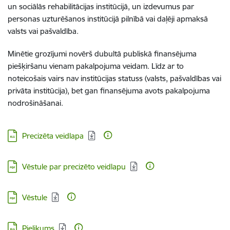
un sociālās rehabilitācijas institūcijā, un izdevumus par
personas uzturēšanos institūcijā pilnībā vai daļēji apmaksā
valsts vai pašvaldība.
Minētie grozījumi novērš dubultā publiskā finansējuma
piešķiršanu vienam pakalpojuma veidam. Līdz ar to
noteicošais vairs nav institūcijas statuss (valsts, pašvaldības vai
privāta institūcija), bet gan finansējuma avots pakalpojuma
nodrošināšanai.
Lejupielādēt:
Precizēta veidlapa
Lejupielādēt:
Vēstule par precizēto veidlapu
Lejupielādēt:
Vēstule
Lejupielādēt:
Pielikums