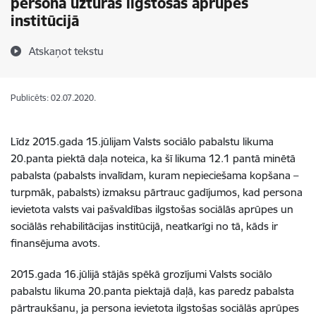
persona uzturas ilgstošas aprūpes
institūcijā
Atskaņot tekstu
Publicēts: 02.07.2020.
Līdz 2015.gada 15.jūlijam Valsts sociālo pabalstu likuma
20.panta piektā daļa noteica, ka šī likuma 12.1 pantā minētā
pabalsta (pabalsts invalīdam, kuram nepieciešama kopšana –
turpmāk, pabalsts) izmaksu pārtrauc gadījumos, kad persona
ievietota valsts vai pašvaldības ilgstošas sociālās aprūpes un
sociālās rehabilitācijas institūcijā, neatkarīgi no tā, kāds ir
finansējuma avots.
2015.gada 16.jūlijā stājās spēkā grozījumi Valsts sociālo
pabalstu likuma 20.panta piektajā daļā, kas paredz pabalsta
pārtraukšanu, ja persona ievietota ilgstošas sociālās aprūpes