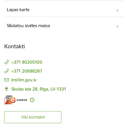
Lapas karte
Sīkdatņu izvēles maiņa
Kontakti
+371 80205100
+371 20688267
E-pasts:
lm@lm.gov.lv
Skolas iela 28, Rīga, LV-1331
Visi kontakti