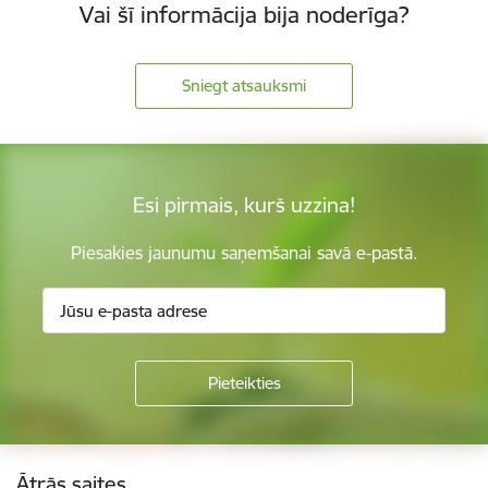
Vai šī informācija bija noderīga?
Sniegt atsauksmi
Esi pirmais, kurš uzzina!
Piesakies jaunumu saņemšanai savā e-pastā.
Kājene
Ātrās saites