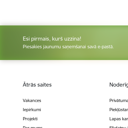
Esi pirmais, kurš uzzina!
Piesakies jaunumu saņemšanai savā e-pastā.
Kājene
Ātrās saites
Noderīg
Vakances
Privātuma
Iepirkumi
Piekļūsta
Projekti
Lapas kar
Par mums
Sīkdatņu 