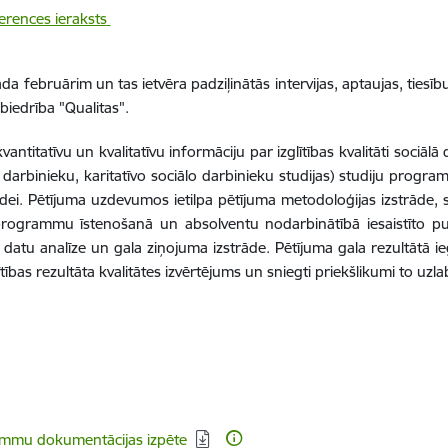
erences ieraksts
ada februārim un tas ietvēra padziļinātās intervijas, aptaujas, tiesī
biedrība "Qualitas".
vantitatīvu un kvalitatīvu informāciju par izglītības kvalitāti sociāl
lo darbinieku, karitatīvo sociālo darbinieku studijas) studiju prog
dei. Pētījuma uzdevumos ietilpa pētījuma metodoloģijas izstrāde,
 programmu īstenošanā un absolventu nodarbinātībā iesaistīto p
; datu analīze un gala ziņojuma izstrāde. Pētījuma gala rezultātā i
as rezultāta kvalitātes izvērtējums un sniegti priekšlikumi to uzla
rammu dokumentācijas izpēte