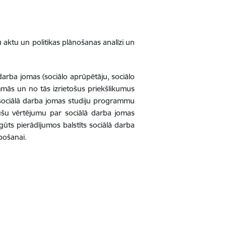
bu aktu un politikas plānošanas analīzi un
ā darba jomas (sociālo aprūpētāju, sociālo
rammās un no tās izrietošus priekšlikumus
 sociālā darba jomas studiju programmu
ušu vērtējumu par sociālā darba jomas
egūts pierādījumos balstīts
sociālā darba
bošanai.