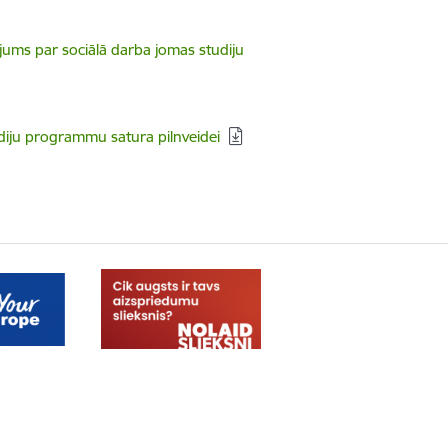
jums par sociālā darba jomas studiju
udiju programmu satura pilnveidei