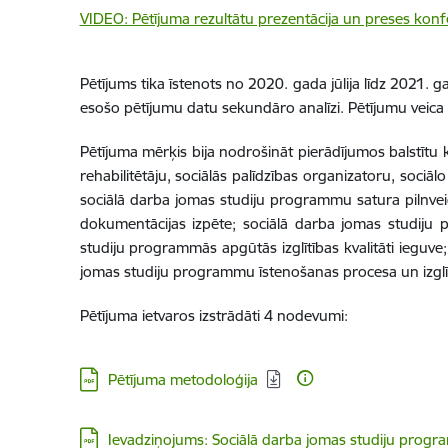
VIDEO: Pētījuma rezultātu prezentācija un preses konf
Pētījums tika īstenots no 2020. gada jūlija līdz 2021. g
esošo pētījumu datu sekundāro analīzi. Pētījumu veica 
Pētījuma mērķis
bija nodrošināt pierādījumos balstītu k
rehabilitētāju, sociālās palīdzības organizatoru, sociā
sociālā darba jomas studiju programmu satura pilnvei
dokumentācijas izpēte; sociālā darba jomas studiju
studiju programmās apgūtās izglītības kvalitāti ieguve
jomas studiju programmu īstenošanas procesa un izglītīb
Pētījuma ietvaros izstrādāti 4 nodevumi:
Lejupielādēt:
Pētījuma metodoloģija
Lejupielādēt:
Ievadziņojums: Sociālā darba jomas studiju prog