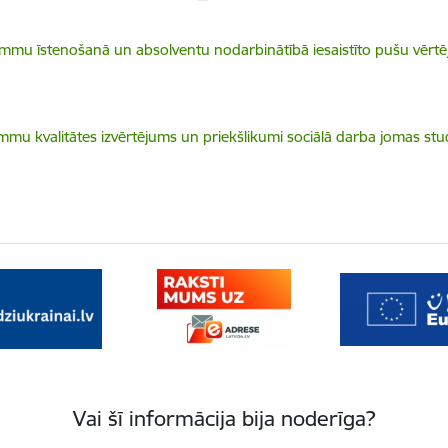
mmu īstenošanā un absolventu nodarbinātībā iesaistīto pušu vērtē
mmu kvalitātes izvērtējums un priekšlikumi sociālā darba jomas st
Vai šī informācija bija noderīga?