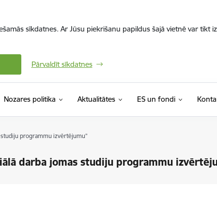
iešamās sīkdatnes. Ar Jūsu piekrišanu papildus šajā vietnē var tikt i
Pārvaldīt sīkdatnes
Nozares politika
Aktualitātes
ES un fondi
Konta
s studiju programmu izvērtējumu"
ciālā darba jomas studiju programmu izvērtē