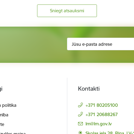
Sniegt atsauksmi
i
Kontakti
 politika
+371 80205100
+371 20688267
mība
E-pasts:
lm@lm.gov.lv
te
Skolas iela 28, Rīga, LV
izvēles maiņa