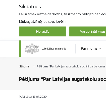
Pāriet uz lapas saturu
Sīkdatnes
Lai šī tīmekļvietne darbotos, tā izmanto obligāti nepiec
Lūdzu, atzīmējiet savu izvēli:
Noraidīt
Apstiprināt visas
Par mums
Sākums
Pētījums “Par Latvijas augstskolu sociālā darba joma
Pētījums “Par Latvijas augstskolu so
Publicēts: 13.07.2020.