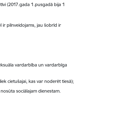
itīvi (2017.gada 1.pusgadā bija 1
 ir pilnveidojams, jau šobrīd ir
seksuāla vardarbība un vardarbīga
iek cietušajai, kas var noderēt tiesā);
as nosūta sociālajam dienestam.