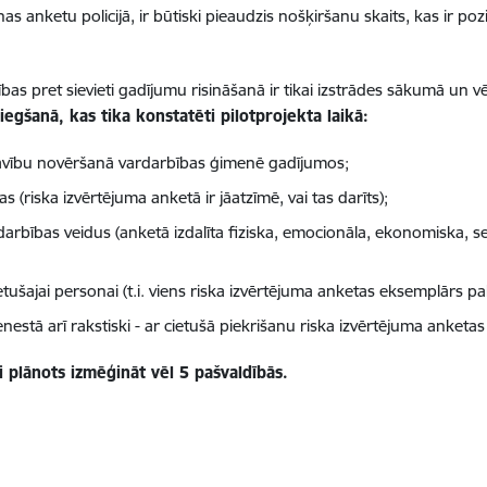
 anketu policijā, ir būtiski pieaudzis nošķiršanu skaits, kas ir poz
as pret sievieti gadījumu risināšanā ir tikai izstrādes sākumā un vēl
iegšanā, kas tika konstatēti pilotprojekta laikā:
epkavību novēršanā vardarbības ģimenē gadījumos;
 (riska izvērtējuma anketā ir jāatzīmē, vai tas darīts);
rdarbības veidus (anketā izdalīta fiziska, emocionāla, ekonomiska, 
ietušajai personai (t.i. viens riska izvērtējuma anketas eksemplārs pal
enestā arī rakstiski - ar cietušā piekrišanu riska izvērtējuma anket
 plānots izmēģināt vēl 5 pašvaldībās.