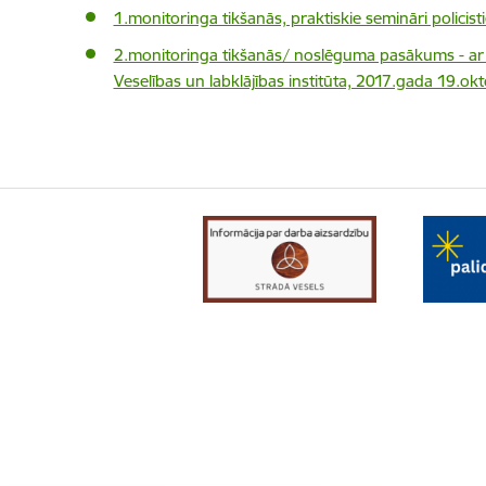
1.monitoringa tikšanās, praktiskie semināri polici
2.monitoringa tikšanās/ noslēguma pasākums - ar v
Veselības un labklājības institūta, 2017.gada 19.ok