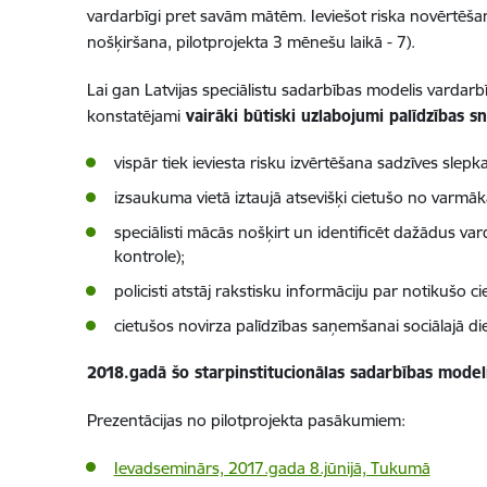
vardarbīgi pret savām mātēm. Ieviešot riska novērtēšanas
nošķiršana, pilotprojekta 3 mēnešu laikā - 7).
Lai gan Latvijas speciālistu sadarbības modelis vardarbīb
konstatējami
vairāki būtiski uzlabojumi palīdzības sn
vispār tiek ieviesta risku izvērtēšana sadzīves sl
izsaukuma vietā iztaujā atsevišķi cietušo no varmākas
speciālisti mācās nošķirt un identificēt dažādus va
kontrole);
policisti atstāj rakstisku informāciju par notikušo c
cietušos novirza palīdzības saņemšanai sociālajā di
2018.gadā šo starpinstitucionālas sadarbības modeli
Prezentācijas no pilotprojekta pasākumiem:
Ievadseminārs, 2017.gada 8.jūnijā, Tukumā