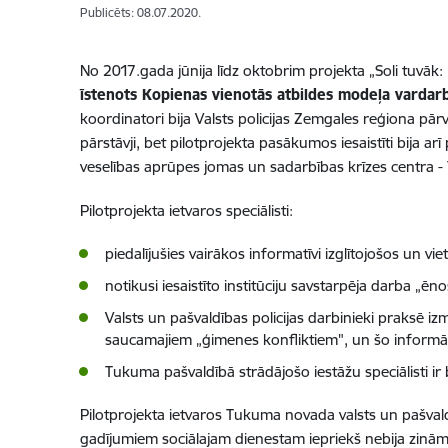
Publicēts: 08.07.2020.
No 2017.gada jūnija līdz oktobrim projekta „Soli tuvāk
īstenots Kopienas vienotās atbildes modeļa vardarb
koordinatori bija Valsts policijas Zemgales reģiona 
pārstāvji, bet pilotprojekta pasākumos iesaistīti bija arī
veselības aprūpes jomas un sadarbības krīzes centra - T
Pilotprojekta ietvaros speciālisti:
piedalījušies vairākos informatīvi izglītojošos un 
notikusi iesaistīto institūciju savstarpēja darba „ēn
Valsts un pašvaldības policijas darbinieki praksē i
saucamajiem „ģimenes konfliktiem", un šo informā
Tukuma pašvaldībā strādājošo iestāžu speciālisti ir bi
Pilotprojekta ietvaros Tukuma novada valsts un pašvald
gadījumiem sociālajam dienestam iepriekš nebija zināmi.