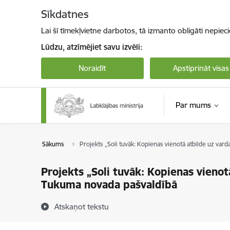
Pāriet uz lapas saturu
Sīkdatnes
Lai šī tīmekļvietne darbotos, tā izmanto obligāti nepiec
Lūdzu, atzīmējiet savu izvēli:
Noraidīt
Apstiprināt visas
Par mums
Sākums
Projekts „Soli tuvāk: Kopienas vienotā atbilde uz va
Projekts „Soli tuvāk: Kopienas vieno
Tukuma novada pašvaldībā
Atskaņot tekstu