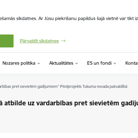
iešamās sīkdatnes. Ar Jūsu piekrišanu papildus šajā vietnē var tikt i
Pārvaldīt sīkdatnes
Nozares politika
Aktualitātes
ES un fondi
Konta
rdarbības pret sievietēm gadījumiem” Pilotprojekts Tukuma novada pašvaldībā
tā atbilde uz vardarbības pret sievietēm gadī