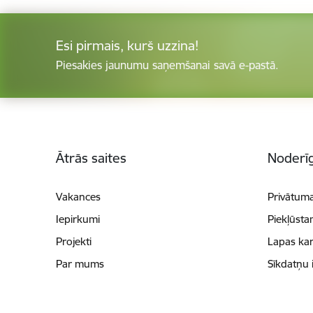
Esi pirmais, kurš uzzina!
Piesakies jaunumu saņemšanai savā e-pastā.
Kājene
Ātrās saites
Noderīg
Vakances
Privātuma
Iepirkumi
Piekļūsta
Projekti
Lapas kar
Par mums
Sīkdatņu 