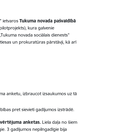
" ietvaros
Tukuma novada pašvaldībā
pilotprojekts), kura galvenie
„Tukuma novada sociālais dienests"
 tiesas un prokuratūras pārstāvji, kā arī
ējuma anketu, izbraucot izsaukumos uz tā
arbības pret sievieti gadījumos izstrādē.
izvērtējuma anketas.
Liela daļa no šiem
gie. 3 gadījumos nepilngadīgie bija