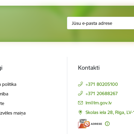
i
Kontakti
 politika
+371 80205100
+371 20688267
mība
E-pasts:
lm@lm.gov.lv
te
Skolas iela 28, Rīga, LV
izvēles maiņa