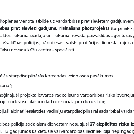
: Kopienas vienotā atbilde uz vardarbības pret sievietēm gadījumiem
ības pret sievieti gadījumu risināšanā pilotprojekts
(turpmāk - 
pārvaldes Tukuma iecirkņa un Tukuma novada pašvaldības aģentūras 
 pašvaldības policijas, bāriņtiesas, Valsts probācijas dienesta, rajona
alsu novada krīžu centra - speciālisti.
vietējās starpdisciplinārās komandas veidojošos pasākumos;
ošana";
zmēģinājuši projekta ietvaros radīto jauno vardarbības riska izvērt
ciju nodevuši tālākam darbam sociālajam dienestam;
juši aicināti iesaistīties vadlīniju starpdisciplinārai sadarbībai vard
ības policija sociālajam dienestam nosūtījusi
27 aizpildītas riska 
 13 gadījumos kā cietušie vai vardarbības liecinieki bija nepilngadī