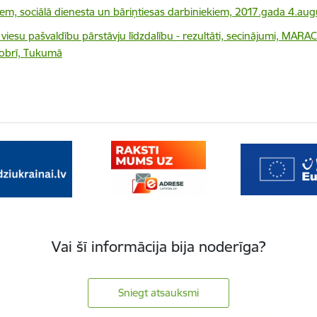
stiem, sociālā dienesta un bāriņtiesas darbiniekiem, 2017.gada 4.a
iesu pašvaldību pārstāvju līdzdalību - rezultāti, secinājumi, MAR
tobrī, Tukumā
Vai šī informācija bija noderīga?
Sniegt atsauksmi